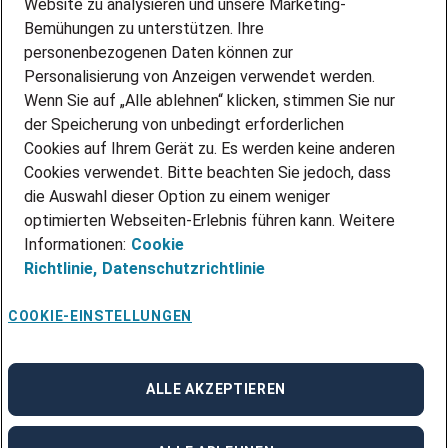
Website zu analysieren und unsere Marketing-
INITIATIV BEWERBEN
Über Adecco
Bemühungen zu unterstützen. Ihre
personenbezogenen Daten können zur
ÜBER UNS
Personalisierung von Anzeigen verwendet werden.
STANDORTE
Wenn Sie auf „Alle ablehnen“ klicken, stimmen Sie nur
BLOG
der Speicherung von unbedingt erforderlichen
PRESSE
Cookies auf Ihrem Gerät zu. Es werden keine anderen
NEWSLETTER
Cookies verwendet. Bitte beachten Sie jedoch, dass
KONTAKT
die Auswahl dieser Option zu einem weniger
optimierten Webseiten-Erlebnis führen kann. Weitere
@Adecco 2026
Informationen:
Cookie
IMPRESSUM
Richtlinie,
Datenschutzrichtlinie
DATENSCHUTZ
AGB
NUTZUNGSBEDINGUNGEN
COOKIE-EINSTELLUNGEN
COOKIE-RICHTLINIEN
COOKIE-EINSTELLUNGEN
CODE OF CONDUCT
BESCHWERDESTELLE
ALLE AKZEPTIEREN
linkedin
Facebook
Instagram