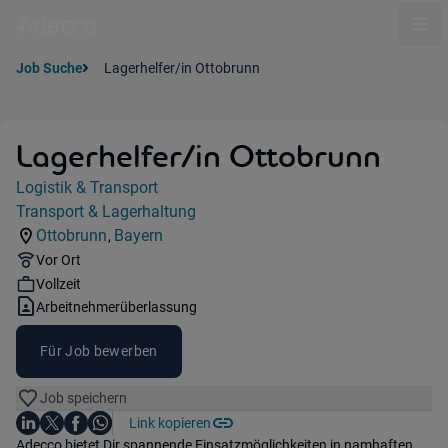
Ope
Job Suche
Lagerhelfer/in Ottobrunn
Lagerhelfer/in Ottobrunn
Jobdetails
Logistik & Transport
Kategorie:
Transport & Lagerhaltung
Industry:
Ottobrunn
Bayern
,
Standorte:
Region:
Remote Option:
Vor Ort
Workhours:
Vollzeit
Vertragsart:
Arbeitnehmerüberlassung
Für Job bewerben
Job speichern
Auf LinkedIn teilen
Auf X teilen
Auf Facebook teilen
Link kopieren
Teile diesen Job
Auf WhatsApp teilen
Einleitung
Adecco bietet Dir spannende Einsatzmöglichkeiten in namhaften