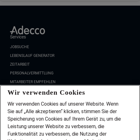
Services
JOBSUCHE
LEBENSLAUF GENERATOR
ZEITARBEIT
PERSONALVERMITTLUNG
MITARBEITER EMPFEHLEN
Wir verwenden Cookies
FAQ
Wir stellen ein!
Wir verwenden Cookies auf unserer Website. Wenn
DEINE BERUFSGRUPPE
Sie auf „Alle akzeptieren“ klicken, stimmen Sie der
DEINE LEBENSSITUATION
Speicherung von Cookies auf Ihrem Gerät zu, um die
AMAZON JOBS
Leistung unserer Website zu verbessern, die
PARTNERSHIP WITH AIRBUS
Funktionalität zu verbessern, die Nutzung der