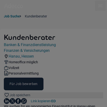
Ope
Job Suche
Kundenberater
Kundenberater
Jobdetails
Banken & Finanzdienstleistung
Kategorie:
Finanzen & Versicherungen
Industry:
Hanau
Hessen
,
Standorte:
Region:
Remote Option:
Homeoffice möglich
Workhours:
Vollzeit
Vertragsart:
Personalvermittlung
Für Job bewerben
Job speichern
Auf LinkedIn teilen
Auf X teilen
Auf Facebook teilen
Link kopieren
Teile diesen Job
Auf WhatsApp teilen
Einleitung
Wir suchen für ein renommiertes Finanzinstitut in Hanau einen