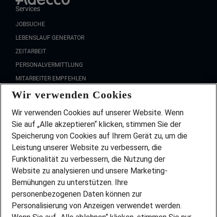
Services
JOBSUCHE
LEBENSLAUF GENERATOR
ZEITARBEIT
PERSONALVERMITTLUNG
MITARBEITER EMPFEHLEN
Wir verwenden Cookies
FAQ
Wir stellen ein!
Wir verwenden Cookies auf unserer Website. Wenn
DEINE BERUFSGRUPPE
Sie auf „Alle akzeptieren“ klicken, stimmen Sie der
DEINE LEBENSSITUATION
Speicherung von Cookies auf Ihrem Gerät zu, um die
AMAZON JOBS
Leistung unserer Website zu verbessern, die
PARTNERSHIP WITH AIRBUS
Funktionalität zu verbessern, die Nutzung der
Website zu analysieren und unsere Marketing-
INITIATIV BEWERBEN
Über Adecco
Bemühungen zu unterstützen. Ihre
personenbezogenen Daten können zur
ÜBER UNS
Personalisierung von Anzeigen verwendet werden.
STANDORTE