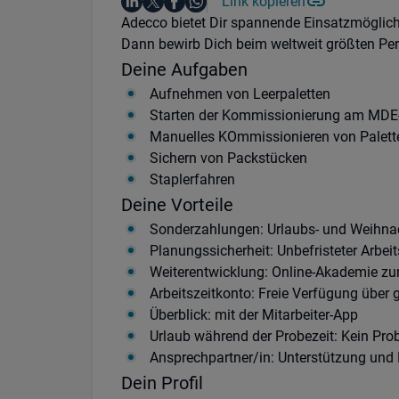
Auf LinkedIn teilen
Auf X teilen
Auf Facebook teilen
Link kopieren
Teile diesen Job
Auf WhatsApp teilen
Einleitung
Adecco bietet Dir spannende Einsatzmöglich
Dann bewirb Dich beim weltweit größten Pers
Deine Aufgaben
Aufnehmen von Leerpaletten
Starten der Kommissionierung am MDE-
Manuelles KOmmissionieren von Palette
Sichern von Packstücken
Staplerfahren
Deine Vorteile
Sonderzahlungen: Urlaubs- und Weihnac
Planungssicherheit: Unbefristeter Arbeit
Weiterentwicklung: Online-Akademie zur
Arbeitszeitkonto: Freie Verfügung über 
Überblick: mit der Mitarbeiter-App
Urlaub während der Probezeit: Kein Pro
Ansprechpartner/in: Unterstützung und
Dein Profil