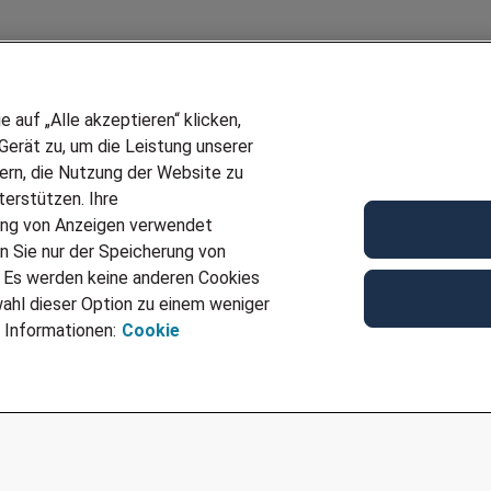
auf „Alle akzeptieren“ klicken,
erät zu, um die Leistung unserer
sern, die Nutzung der Website zu
erstützen. Ihre
Wir stellen ein!
ung von Anzeigen verwendet
E
DEINE BERUFSGRUPPE
n Sie nur der Speicherung von
UF GENERATOR
DEINE LEBENSSITUATION
. Es werden keine anderen Cookies
T
AMAZON JOBS
ahl dieser Option zu einem weniger
VERMITTLUNG
PARTNERSHIP WITH AIRBUS
 Informationen:
Cookie
TER EMPFEHLEN
INITIATIV BEWERBEN
IMPRESSUM
DATENSCHUTZ
AGB
NUTZUNGSBEDINGUNGEN
COOKIE-RICHTLINI