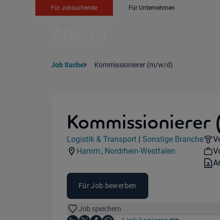
Für Jobsuchende
Für Unternehmen
Job Suche
Kommissionierer (m/w/d)
Kommissionierer 
Jobdetails
R
Logistik & Transport
|
Sonstige Branche
Vo
Kategorie:
Industry:
W
Hamm
,
Nordrhein-Westfalen
Vo
Standorte:
Region:
V
A
Für Job bewerben
Job speichern