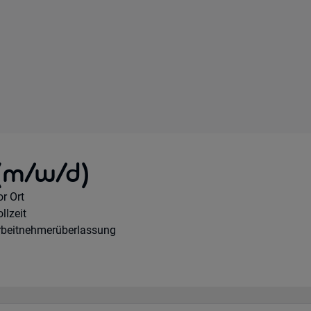
(m/w/d)
emote Option:
r Ort
orkhours:
llzeit
ertragsart:
rbeitnehmerüberlassung