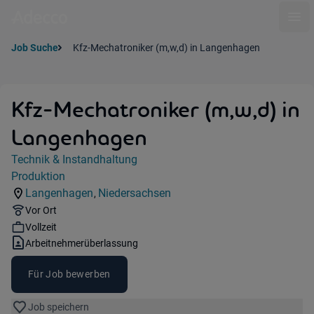
Ope
Job Suche
Kfz-Mechatroniker (m,w,d) in Langenhagen
Kfz-Mechatroniker (m,w,d) in
Langenhagen
Jobdetails
Technik & Instandhaltung
Kategorie:
Produktion
Industry:
Langenhagen
Niedersachsen
,
Standorte:
Region:
Remote Option:
Vor Ort
Workhours:
Vollzeit
Vertragsart:
Arbeitnehmerüberlassung
Für Job bewerben
Job speichern