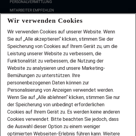
PERSONALVERMITTLUNG
MITARBEITER EMPFEHLEN
Wir verwenden Cookies
FAQ
Wir stellen ein!
Wir verwenden Cookies auf unserer Website. Wenn
DEINE BERUFSGRUPPE
Sie auf „Alle akzeptieren“ klicken, stimmen Sie der
DEINE LEBENSSITUATION
Speicherung von Cookies auf Ihrem Gerät zu, um die
AMAZON JOBS
Leistung unserer Website zu verbessern, die
PARTNERSHIP WITH AIRBUS
Funktionalität zu verbessern, die Nutzung der
Website zu analysieren und unsere Marketing-
INITIATIV BEWERBEN
Über Adecco
Bemühungen zu unterstützen. Ihre
personenbezogenen Daten können zur
ÜBER UNS
Personalisierung von Anzeigen verwendet werden.
STANDORTE
Wenn Sie auf „Alle ablehnen“ klicken, stimmen Sie nur
BLOG
der Speicherung von unbedingt erforderlichen
PRESSE
Cookies auf Ihrem Gerät zu. Es werden keine anderen
NEWSLETTER
Cookies verwendet. Bitte beachten Sie jedoch, dass
KONTAKT
die Auswahl dieser Option zu einem weniger
optimierten Webseiten-Erlebnis führen kann. Weitere