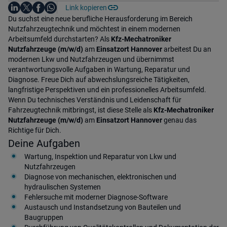
Auf LinkedIn teilen
Auf X teilen
Auf Facebook teilen
Link kopieren
Teile diesen Job
Auf WhatsApp teilen
Einleitung
Du suchst eine neue berufliche Herausforderung im Bereich
Nutzfahrzeugtechnik und möchtest in einem modernen
Arbeitsumfeld durchstarten? Als
Kfz-Mechatroniker
Nutzfahrzeuge (m/w/d)
am
Einsatzort Hannover
arbeitest Du an
modernen Lkw und Nutzfahrzeugen und übernimmst
verantwortungsvolle Aufgaben in Wartung, Reparatur und
Diagnose. Freue Dich auf abwechslungsreiche Tätigkeiten,
langfristige Perspektiven und ein professionelles Arbeitsumfeld.
Wenn Du technisches Verständnis und Leidenschaft für
Fahrzeugtechnik mitbringst, ist diese Stelle als
Kfz-Mechatroniker
Nutzfahrzeuge (m/w/d)
am
Einsatzort Hannover
genau das
Richtige für Dich.
Deine Aufgaben
Wartung, Inspektion und Reparatur von Lkw und
Nutzfahrzeugen
Diagnose von mechanischen, elektronischen und
hydraulischen Systemen
Fehlersuche mit moderner Diagnose-Software
Austausch und Instandsetzung von Bauteilen und
Baugruppen