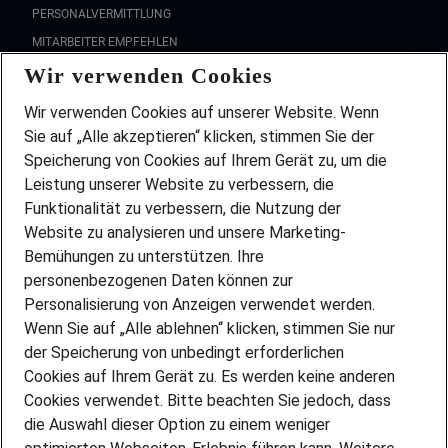
PERSONALVERMITTLUNG
MITARBEITER EMPFEHLEN
Wir verwenden Cookies
FAQ
Wir stellen ein!
Wir verwenden Cookies auf unserer Website. Wenn
DEINE BERUFSGRUPPE
Sie auf „Alle akzeptieren“ klicken, stimmen Sie der
DEINE LEBENSSITUATION
Speicherung von Cookies auf Ihrem Gerät zu, um die
AMAZON JOBS
Leistung unserer Website zu verbessern, die
PARTNERSHIP WITH AIRBUS
Funktionalität zu verbessern, die Nutzung der
Website zu analysieren und unsere Marketing-
INITIATIV BEWERBEN
Über Adecco
Bemühungen zu unterstützen. Ihre
personenbezogenen Daten können zur
ÜBER UNS
Personalisierung von Anzeigen verwendet werden.
STANDORTE
Wenn Sie auf „Alle ablehnen“ klicken, stimmen Sie nur
BLOG
der Speicherung von unbedingt erforderlichen
PRESSE
Cookies auf Ihrem Gerät zu. Es werden keine anderen
NEWSLETTER
Cookies verwendet. Bitte beachten Sie jedoch, dass
KONTAKT
die Auswahl dieser Option zu einem weniger