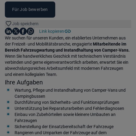
Für Job bewerben
Job speichern
Auf LinkedIn teilen
Auf X teilen
Auf Facebook teilen
Link kopieren
Teile diesen Job
Auf WhatsApp teilen
Einleitung
Wir suchen für unseren Kunden, ein etabliertes Unternehmen aus
der Freizeit- und Mobilitätsbranche, engagierte
Mitarbeitende im
Bereich Fahrzeugwartung und Instandhaltung von Camper-Vans.
Wenn Sie handwerkliches Geschick mit technischem Verständnis
verbinden und gerne eigenverantwortlich arbeiten, erwartet Sie ein
abwechslungsreiches Arbeitsumfeld mit modernen Fahrzeugen
und einem kollegialen Team.
Ihre Aufgaben
Wartung, Pflege und Instandhaltung von Camper-Vans und
Campingbussen
Durchführung von Sicherheits- und Funktionsprüfungen
Unterstützung bei Reparaturarbeiten und Fehlerdiagnosen
Einbau von Zubehörteilen sowie kleinere Umbauten an
Fahrzeugen
Sicherstellung der Einsatzbereitschaft der Fahrzeuge
Rangieren und Umparken der Fahrzeuge auf dem