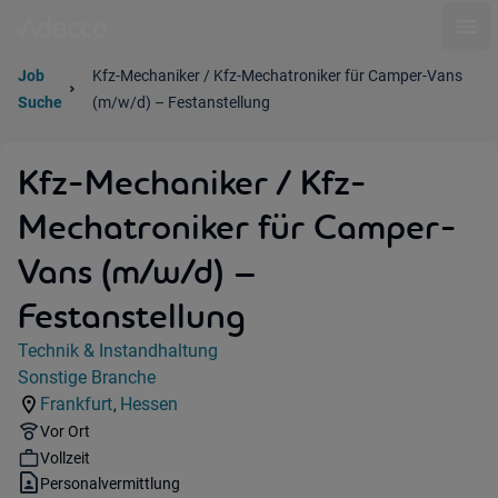
Ope
Job
Kfz-Mechaniker / Kfz-Mechatroniker für Camper-Vans
Suche
(m/w/d) – Festanstellung
Kfz-Mechaniker / Kfz-
Mechatroniker für Camper-
Vans (m/w/d) –
Festanstellung
Jobdetails
Technik & Instandhaltung
Kategorie:
Sonstige Branche
Industry:
Frankfurt
Hessen
,
Standorte:
Region:
Remote Option:
Vor Ort
Workhours:
Vollzeit
Vertragsart:
Personalvermittlung