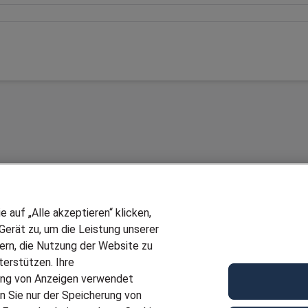
auf „Alle akzeptieren“ klicken,
erät zu, um die Leistung unserer
sern, die Nutzung der Website zu
erstützen. Ihre
Wir stellen ein!
ung von Anzeigen verwendet
E
DEINE BERUFSGRUPPE
n Sie nur der Speicherung von
UF GENERATOR
DEINE LEBENSSITUATION