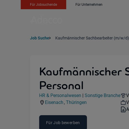
Für Jobsuchende
Für Unternehmen
Job Suche
Kaufmännischer Sachbearbeiter (m/w/d)
Kaufmännischer 
Personal
Jobdetails
R
HR & Personalwesen
|
Sonstige Branche
V
Kategorie:
Industry:
W
Eisenach
,
Thüringen
V
Standorte:
Region:
V
A
Für Job bewerben