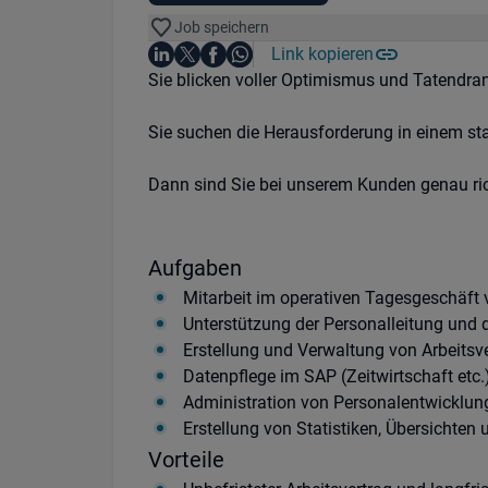
Job speichern
Auf LinkedIn teilen
Auf X teilen
Auf Facebook teilen
Link kopieren
Teile diesen Job
Auf WhatsApp teilen
Einleitung
Sie blicken voller Optimismus und Tatendran
Sie suchen die Herausforderung in einem st
Dann sind Sie bei unserem Kunden genau ric
Aufgaben
Mitarbeit im operativen Tagesgeschäft 
Unterstützung der Personalleitung und 
Erstellung und Verwaltung von Arbeits
Datenpflege im SAP (Zeitwirtschaft etc.
Administration von Personalentwickl
Erstellung von Statistiken, Übersichte
Vorteile