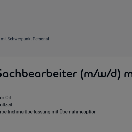
 mit Schwerpunkt Personal
Sachbearbeiter (m/w/d) 
emote Option:
or Ort
orkhours:
ollzeit
ertragsart:
rbeitnehmerüberlassung mit Übernahmeoption