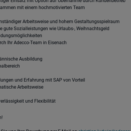
istiger Einsatz mit Option auf Übernahme durch Kundenbetrieb
usammen mit einem hochmotivierten Team
enständiger Arbeitsweise und hohem Gestaltungsspielraum
wie gute Sozialleistungen wie Urlaubs-, Weihnachtsgeld
bildungsmöglichkeiten
rch Ihr Adecco-Team in Eisenach
männische Ausbildung
nalbereich
ungen und Erfahrung mit SAP von Vorteil
matische Arbeitsweise
rlässigkeit und Flexibilität
n!