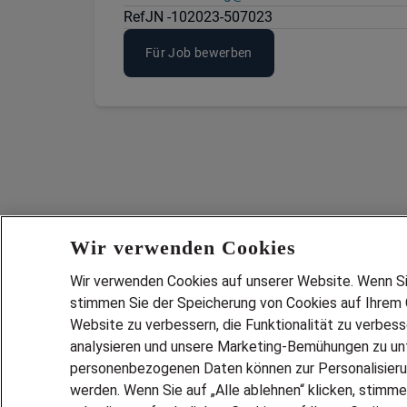
Ref
JN -102023-507023
Für Job bewerben
Wir verwenden Cookies
Wir verwenden Cookies auf unserer Website. Wenn Sie 
stimmen Sie der Speicherung von Cookies auf Ihrem G
Website zu verbessern, die Funktionalität zu verbes
analysieren und unsere Marketing-Bemühungen zu unt
Services
personenbezogenen Daten können zur Personalisier
JOBSUCH
werden. Wenn Sie auf „Alle ablehnen“ klicken, stimme
LEBENSLA