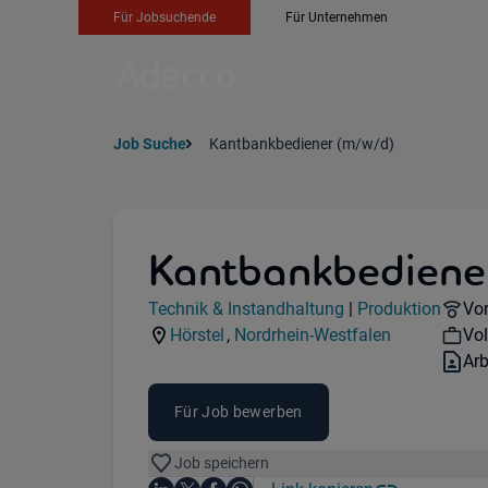
Für Jobsuchende
Für Unternehmen
Job Suche
Kantbankbediener (m/w/d)
Kantbankbediene
Jobdetails
Re
Technik & Instandhaltung
|
Produktion
Vor
Kategorie:
Industry:
Wo
Hörstel
,
Nordrhein-Westfalen
Vol
Standorte:
Region:
Ver
Ar
Für Job bewerben
Job speichern