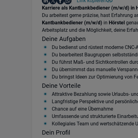
Auf LinkedIn teilen
Auf X teilen
Auf Facebook teilen
Link kopieren
Teile diesen Job
Auf WhatsApp teilen
Einleitung
Karriere als Kantbankbediener (m/w/d) in Hö
Du arbeitest gerne präzise, hast Erfahrung
Kantbankbediener (m/w/d)
in
Hörstel
genau
Arbeitsplatz und die Möglichkeit, deine Erfa
Deine Aufgaben
Du bedienst und rüstest moderne CNC-A
Du bearbeitest Baugruppen selbstständ
Du führst Maß- und Sichtkontrollen durc
Du übernimmst das manuelle Verspannen
Du bringst Ideen zur Optimierung von F
Deine Vorteile
Attraktive Bezahlung sowie Urlaubs- u
Langfristige Perspektive und persönlic
Chance auf eine Übernahme
Umfassende und strukturierte Einarbeit
Kollegiales Team und wertschätzende 
Dein Profil