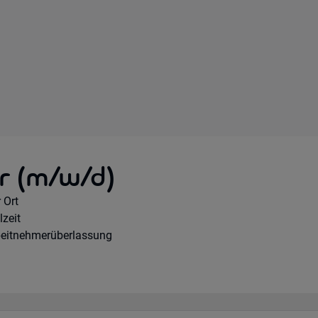
r (m/w/d)
mote Option:
 Ort
rkhours:
lzeit
tragsart:
beitnehmerüberlassung