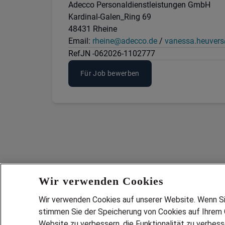
Adecco Personaldienstleistungen GmbH
Kardinal-Galen_Ring 69
48431 Rheine
Email:
rheine@adecco.de
/
vanessa.heuver
Ref
JN -062026-1102777
Für Job bewerben
Wir verwenden Cookies
Wir verwenden Cookies auf unserer Website. Wenn Sie 
stimmen Sie der Speicherung von Cookies auf Ihrem G
Website zu verbessern, die Funktionalität zu verbes