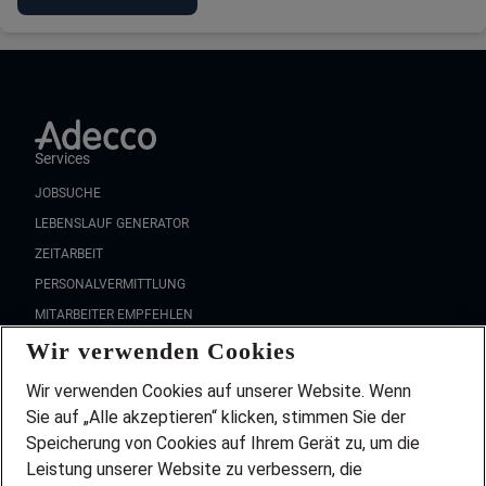
Services
JOBSUCHE
LEBENSLAUF GENERATOR
ZEITARBEIT
PERSONALVERMITTLUNG
MITARBEITER EMPFEHLEN
Wir verwenden Cookies
FAQ
Wir stellen ein!
Wir verwenden Cookies auf unserer Website. Wenn
DEINE BERUFSGRUPPE
Sie auf „Alle akzeptieren“ klicken, stimmen Sie der
DEINE LEBENSSITUATION
Speicherung von Cookies auf Ihrem Gerät zu, um die
AMAZON JOBS
Leistung unserer Website zu verbessern, die