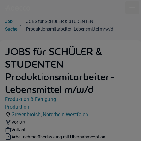
Ope
Job
JOBS für SCHÜLER & STUDENTEN
Suche
Produktionsmitarbeiter- Lebensmittel m/w/d
JOBS für SCHÜLER &
STUDENTEN
Produktionsmitarbeiter-
Lebensmittel m/w/d
Jobdetails
Produktion & Fertigung
Kategorie:
Produktion
Industry:
Grevenbroich
Nordrhein-Westfalen
,
Standorte:
Region:
Remote Option:
Vor Ort
Workhours:
Vollzeit
Vertragsart:
Arbeitnehmerüberlassung mit Übernahmeoption