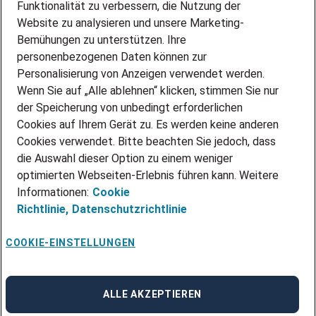
PARTNERSHIP WITH AIRBUS
Funktionalität zu verbessern, die Nutzung der
Website zu analysieren und unsere Marketing-
INITIATIV BEWERBEN
Über Adecco
Bemühungen zu unterstützen. Ihre
personenbezogenen Daten können zur
ÜBER UNS
Personalisierung von Anzeigen verwendet werden.
STANDORTE
Wenn Sie auf „Alle ablehnen“ klicken, stimmen Sie nur
BLOG
der Speicherung von unbedingt erforderlichen
PRESSE
Cookies auf Ihrem Gerät zu. Es werden keine anderen
NEWSLETTER
Cookies verwendet. Bitte beachten Sie jedoch, dass
KONTAKT
die Auswahl dieser Option zu einem weniger
optimierten Webseiten-Erlebnis führen kann. Weitere
@Adecco 2026
Informationen:
Cookie
IMPRESSUM
Richtlinie,
Datenschutzrichtlinie
DATENSCHUTZ
AGB
NUTZUNGSBEDINGUNGEN
COOKIE-EINSTELLUNGEN
COOKIE-RICHTLINIEN
COOKIE-EINSTELLUNGEN
CODE OF CONDUCT
BESCHWERDESTELLE
ALLE AKZEPTIEREN