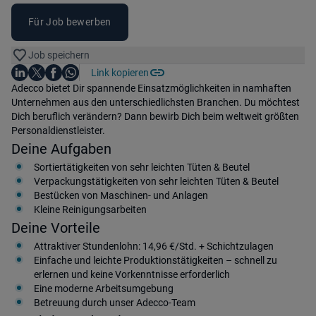
Für Job bewerben
Job speichern
Auf LinkedIn teilen
Auf X teilen
Auf Facebook teilen
Link kopieren
Teile diesen Job
Auf WhatsApp teilen
Einleitung
Adecco bietet Dir spannende Einsatzmöglichkeiten in namhaften
Unternehmen aus den unterschiedlichsten Branchen. Du möchtest
Dich beruflich verändern? Dann bewirb Dich beim weltweit größten
Personaldienstleister.
Deine Aufgaben
Sortiertätigkeiten von sehr leichten Tüten & Beutel
Verpackungstätigkeiten von sehr leichten Tüten & Beutel
Bestücken von Maschinen- und Anlagen
Kleine Reinigungsarbeiten
Deine Vorteile
Attraktiver Stundenlohn: 14,96 €/Std. + Schichtzulagen
Einfache und leichte Produktionstätigkeiten – schnell zu
erlernen und keine Vorkenntnisse erforderlich
Eine moderne Arbeitsumgebung
Betreuung durch unser Adecco-Team