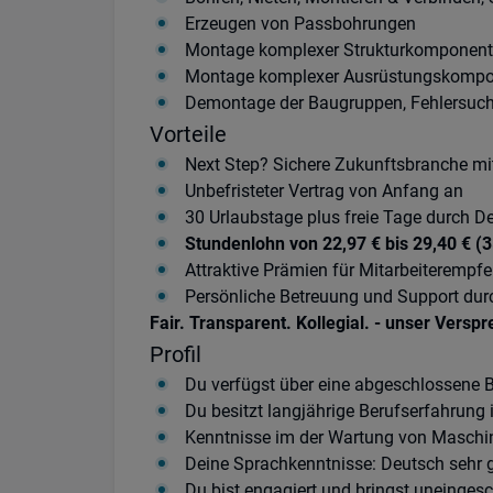
Erzeugen von Passbohrungen
Montage komplexer Strukturkomponente
Montage komplexer Ausrüstungskompon
Demontage der Baugruppen, Fehlersuch
Vorteile
Next Step? Sichere Zukunftsbranche m
Unbefristeter Vertrag von Anfang an
30 Urlaubstage plus freie Tage durch De
Stundenlohn von 22,97 € bis 29,40 € (
Attraktive Prämien für Mitarbeiterempf
Persönliche Betreuung und Support du
Fair. Transparent. Kollegial. - unser Versp
Profil
Du verfügst über eine abgeschlossene 
Du besitzt langjährige Berufserfahrun
Kenntnisse im der Wartung von Maschin
Deine Sprachkenntnisse: Deutsch sehr g
Du bist engagiert und bringst uneingesc