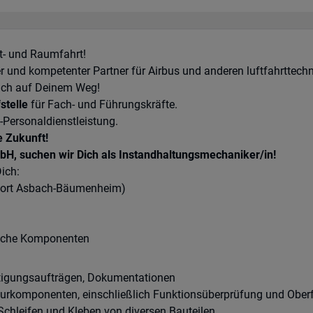
t- und Raumfahrt!
er und kompetenter Partner für Airbus und anderen luftfahrttechn
 Dich auf Deinem Weg!
stelle
für Fach- und Führungskräfte.
-Personaldienstleistung.
e Zukunft!
H, suchen wir Dich als Instandhaltungsmechaniker/in!
ich:
dort Asbach-Bäumenheim)
ische Komponenten
tigungsaufträgen, Dokumentationen
urkomponenten, einschließlich Funktionsüberprüfung und Ober
Schleifen und Kleben von diversen Bauteilen