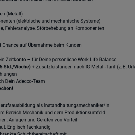
n (Metall)
enten (elektrische und mechanische Systeme)
e, Fehleranalyse, Störbehebung an Komponenten
it Chance auf Übernahme beim Kunden
in Zeitkonto – für Deine persönliche Work-Life-Balance
35 Std./Woche)
+ Zusatzleistungen nach IG Metall-Tarif (z. B. U
ehlungen
rch Dein Adecco-Team
rechen!
Berufsausbildung als Instandhaltungsmechaniker/in
g im Bereich Mechanik und dem Produktionsumfeld
en, Anlagen und Geräten von Vorteil
ut, Englisch fachkundig
hränkte Schichtbereitschaft mit