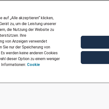
auf „Alle akzeptieren“ klicken,
erät zu, um die Leistung unserer
sern, die Nutzung der Website zu
erstützen. Ihre
Wir stellen ein!
ung von Anzeigen verwendet
E
DEINE BERUFSGRUPPE
n Sie nur der Speicherung von
UF GENERATOR
DEINE LEBENSSITUATION
. Es werden keine anderen Cookies
T
AMAZON JOBS
ahl dieser Option zu einem weniger
VERMITTLUNG
PARTNERSHIP WITH AIRBUS
 Informationen:
Cookie
TER EMPFEHLEN
INITIATIV BEWERBEN
IMPRESSUM
DATENSCHUTZ
AGB
NUTZUNGSBEDINGUNGEN
COOKIE-RICHTLINI
COOKIE-EINSTELLUNGEN
CODE OF CONDUCT
BESCHWERDESTELLE