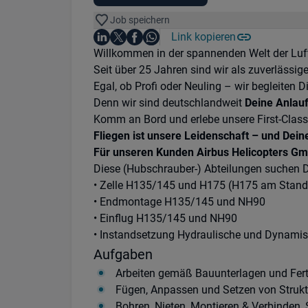
Job speichern
Auf LinkedIn teilen
Auf X teilen
Auf Facebook teilen
Link kopieren
Teile diesen Job
Auf WhatsApp teilen
Einleitung
Willkommen in der spannenden Welt der Luf
Seit über 25 Jahren sind wir als zuverlässig
Egal, ob Profi oder Neuling – wir begleiten
Denn wir sind deutschlandweit
Deine Anlauf
Komm an Bord und erlebe unsere First-Class
Fliegen ist unsere Leidenschaft – und Dein
Für unseren Kunden Airbus Helicopters Gmb
Diese (Hubschrauber-) Abteilungen suchen D
• Zelle H135/145 und H175 (H175 am Stan
• Endmontage H135/145 und NH90
• Einflug H135/145 und NH90
• Instandsetzung Hydraulische und Dynam
Aufgaben
Arbeiten gemäß Bauunterlagen und Fer
Fügen, Anpassen und Setzen von Strukt
Bohren, Nieten, Montieren & Verbinden, 