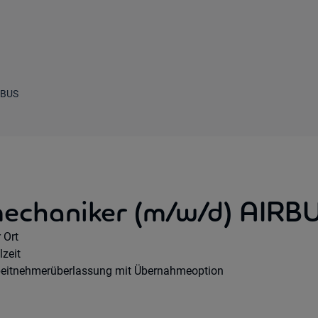
RBUS
mechaniker (m/w/d) AIRB
mote Option:
 Ort
rkhours:
lzeit
tragsart:
beitnehmerüberlassung mit Übernahmeoption