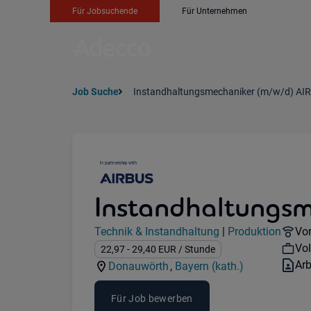
Für Jobsuchende
Für Unternehmen
Job Suche
Instandhaltungsmechaniker (m/w/d) AI
Instandhaltungs
Jobdetails
Re
Technik & Instandhaltung
|
Produktion
Vor
Kategorie:
Industry:
Wo
Vol
Gehalt:
22,97
- 29,40
EUR
/ Stunde
Ver
Ar
Donauwörth
,
Bayern (kath.)
Standorte:
Region:
Für Job bewerben