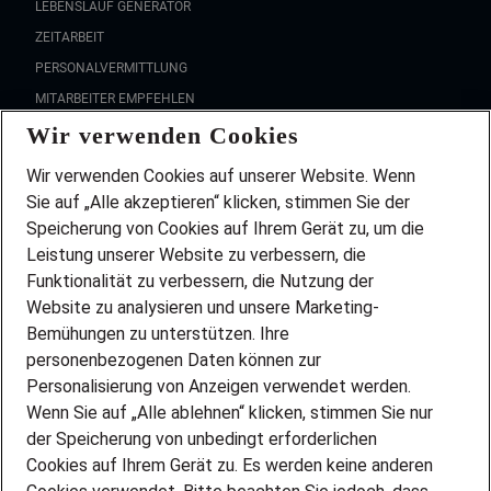
LEBENSLAUF GENERATOR
ZEITARBEIT
PERSONALVERMITTLUNG
MITARBEITER EMPFEHLEN
Wir verwenden Cookies
FAQ
Wir stellen ein!
Wir verwenden Cookies auf unserer Website. Wenn
DEINE BERUFSGRUPPE
Sie auf „Alle akzeptieren“ klicken, stimmen Sie der
DEINE LEBENSSITUATION
Speicherung von Cookies auf Ihrem Gerät zu, um die
AMAZON JOBS
Leistung unserer Website zu verbessern, die
PARTNERSHIP WITH AIRBUS
Funktionalität zu verbessern, die Nutzung der
Website zu analysieren und unsere Marketing-
INITIATIV BEWERBEN
Über Adecco
Bemühungen zu unterstützen. Ihre
personenbezogenen Daten können zur
ÜBER UNS
Personalisierung von Anzeigen verwendet werden.
STANDORTE
Wenn Sie auf „Alle ablehnen“ klicken, stimmen Sie nur
BLOG
der Speicherung von unbedingt erforderlichen
PRESSE
Cookies auf Ihrem Gerät zu. Es werden keine anderen
NEWSLETTER