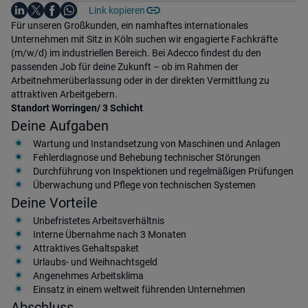
Auf LinkedIn teilen
Auf X teilen
Auf Facebook teilen
Link kopieren
Teile diesen Job
Auf WhatsApp teilen
Einleitung
Für unseren Großkunden, ein namhaftes internationales
Unternehmen mit Sitz in Köln suchen wir engagierte Fachkräfte
(m/w/d) im industriellen Bereich. Bei Adecco findest du den
passenden Job für deine Zukunft – ob im Rahmen der
Arbeitnehmerüberlassung oder in der direkten Vermittlung zu
attraktiven Arbeitgebern.
Standort Worringen/ 3 Schicht
Deine Aufgaben
Wartung und Instandsetzung von Maschinen und Anlagen
Fehlerdiagnose und Behebung technischer Störungen
Durchführung von Inspektionen und regelmäßigen Prüfungen
Überwachung und Pflege von technischen Systemen
Deine Vorteile
Unbefristetes Arbeitsverhältnis
Interne Übernahme nach 3 Monaten
Attraktives Gehaltspaket
Urlaubs- und Weihnachtsgeld
Angenehmes Arbeitsklima
Einsatz in einem weltweit führenden Unternehmen
Abschluss