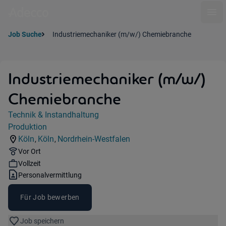
Ope
Job Suche
Industriemechaniker (m/w/) Chemiebranche
Industriemechaniker (m/w/)
Chemiebranche
Jobdetails
Technik & Instandhaltung
Kategorie:
Produktion
Industry:
Köln
Köln
Nordrhein-Westfalen
,
,
Standorte:
Standorte:
Region:
Remote Option:
Vor Ort
Workhours:
Vollzeit
Vertragsart:
Personalvermittlung
Für Job bewerben
Job speichern