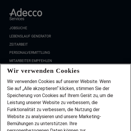
Services
JOBSUCHE
LEBENSLAUF GENERATOR
ZEITARBEIT
PERSONALVERMITTLUNG
MITARBEITER EMPFEHLEN
Wir verwenden Cookies
FAQ
Wir stellen ein!
Wir verwenden Cookies auf unserer Website. Wenn
DEINE BERUFSGRUPPE
Sie auf „Alle akzeptieren“ klicken, stimmen Sie der
DEINE LEBENSSITUATION
Speicherung von Cookies auf Ihrem Gerät zu, um die
AMAZON JOBS
Leistung unserer Website zu verbessern, die
PARTNERSHIP WITH AIRBUS
Funktionalität zu verbessern, die Nutzung der
Website zu analysieren und unsere Marketing-
INITIATIV BEWERBEN
Über Adecco
Bemühungen zu unterstützen. Ihre
personenbezogenen Daten können zur
ÜBER UNS