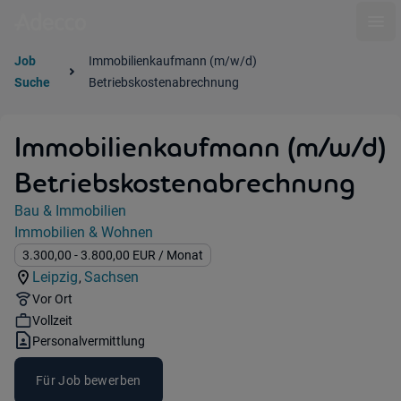
Ope
Job
Immobilienkaufmann (m/w/d)
Suche
Betriebskostenabrechnung
Immobilienkaufmann (m/w/d)
Betriebskostenabrechnung
Jobdetails
Bau & Immobilien
Kategorie:
Immobilien & Wohnen
Industry:
Gehalt:
3.300,00
- 3.800,00
EUR
/ Monat
Leipzig
Sachsen
,
Standorte:
Region:
Remote Option:
Vor Ort
Workhours:
Vollzeit
Vertragsart:
Personalvermittlung
Für Job bewerben