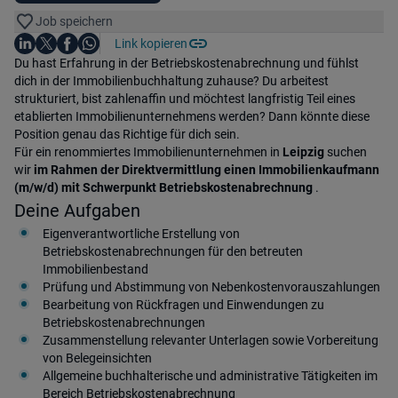
Job speichern
Auf LinkedIn teilen
Auf X teilen
Auf Facebook teilen
Link kopieren
Teile diesen Job
Auf WhatsApp teilen
Einleitung
Du hast Erfahrung in der Betriebskostenabrechnung und fühlst
dich in der Immobilienbuchhaltung zuhause? Du arbeitest
strukturiert, bist zahlenaffin und möchtest langfristig Teil eines
etablierten Immobilienunternehmens werden? Dann könnte diese
Position genau das Richtige für dich sein.
Für ein renommiertes Immobilienunternehmen in
Leipzig
suchen
wir
im Rahmen der Direktvermittlung einen Immobilienkaufmann
(m/w/d) mit Schwerpunkt Betriebskostenabrechnung
.
Deine Aufgaben
Eigenverantwortliche Erstellung von
Betriebskostenabrechnungen für den betreuten
Immobilienbestand
Prüfung und Abstimmung von Nebenkostenvorauszahlungen
Bearbeitung von Rückfragen und Einwendungen zu
Betriebskostenabrechnungen
Zusammenstellung relevanter Unterlagen sowie Vorbereitung
von Belegeinsichten
Allgemeine buchhalterische und administrative Tätigkeiten im
Bereich Betriebskostenabrechnung