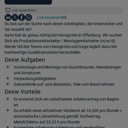
Job speichern
Auf LinkedIn teilen
Auf X teilen
Auf Facebook teilen
Link kopieren
Teile diesen Job
Auf WhatsApp teilen
Einleitung
Du bist auf der Suche nach einem Arbeitsplatz, der krisensicher und
fair bezahlt ist?
Dann bist du genau richtig bei Hansgrohe in Offenburg. Wir suchen
Dich als Produktionsmitarbeiter / Montagemitarbeiter (m/w/d).
Werde Teil des Teams von Hansgrohe und trage täglich dazu bei
hochwertige Qualiätsprodukte herzustellen.
Deine Aufgaben
Vormontage und Montage von Duschbrausen, Wandstangen
und Armaturen
Verpackungstätigkeiten
Galvanikteile auf- und abstecken, Teile vom Band nehmen
Deine Vorteile
Es erwartet Dich ein unbefristeter Arbeitsvertrag von Beginn
an
Du erhälst einen attraktiven Verdienst ab 16,20€ pro Stunde +
automatische Lohnerhöhung gemäß Tarifvertrag
Metall/Elektro auf 25,23 € pro Stunde
Kostenfreie Arbeitsschutzkleidung und regelmäßige