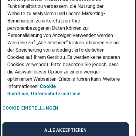
PARTNERSHIP WITH AIRBUS
Funktionalität zu verbessern, die Nutzung der
Website zu analysieren und unsere Marketing-
INITIATIV BEWERBEN
Über Adecco
Bemühungen zu unterstützen. Ihre
personenbezogenen Daten können zur
ÜBER UNS
Personalisierung von Anzeigen verwendet werden.
STANDORTE
Wenn Sie auf „Alle ablehnen“ klicken, stimmen Sie nur
BLOG
der Speicherung von unbedingt erforderlichen
PRESSE
Cookies auf Ihrem Gerät zu. Es werden keine anderen
NEWSLETTER
Cookies verwendet. Bitte beachten Sie jedoch, dass
KONTAKT
die Auswahl dieser Option zu einem weniger
optimierten Webseiten-Erlebnis führen kann. Weitere
@Adecco 2026
Informationen:
Cookie
IMPRESSUM
Richtlinie,
Datenschutzrichtlinie
DATENSCHUTZ
AGB
NUTZUNGSBEDINGUNGEN
COOKIE-EINSTELLUNGEN
COOKIE-RICHTLINIEN
COOKIE-EINSTELLUNGEN
CODE OF CONDUCT
BESCHWERDESTELLE
ALLE AKZEPTIEREN