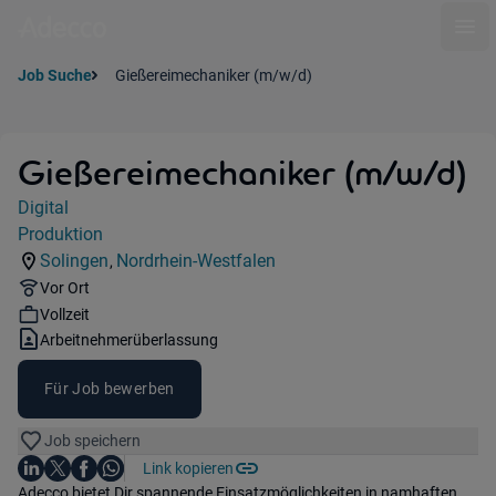
Ope
Job Suche
Gießereimechaniker (m/w/d)
Gießereimechaniker (m/w/d)
Jobdetails
Digital
Kategorie:
Produktion
Industry:
Solingen
Nordrhein-Westfalen
,
Standorte:
Region:
Remote Option:
Vor Ort
Workhours:
Vollzeit
Vertragsart:
Arbeitnehmerüberlassung
Für Job bewerben
Job speichern
Auf LinkedIn teilen
Auf X teilen
Auf Facebook teilen
Link kopieren
Teile diesen Job
Auf WhatsApp teilen
Einleitung
Adecco bietet Dir spannende Einsatzmöglichkeiten in namhaften