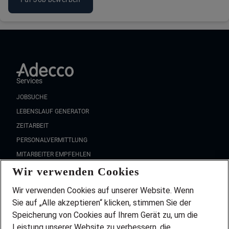
Services
JOBSUCHE
LEBENSLAUF GENERATOR
ZEITARBEIT
PERSONALVERMITTLUNG
MITARBEITER EMPFEHLEN
Wir verwenden Cookies
FAQ
Wir stellen ein!
Wir verwenden Cookies auf unserer Website. Wenn
DEINE BERUFSGRUPPE
Sie auf „Alle akzeptieren“ klicken, stimmen Sie der
DEINE LEBENSSITUATION
Speicherung von Cookies auf Ihrem Gerät zu, um die
AMAZON JOBS
Leistung unserer Website zu verbessern, die