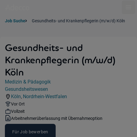
Ope
Job Suche
Gesundheits- und Krankenpflegerin (m/w/d) Köln
Gesundheits- und
Krankenpflegerin (m/w/d)
Köln
Jobdetails
Medizin & Pädagogik
Kategorie:
Gesundsheitswesen
Industry:
Köln
Nordrhein-Westfalen
,
Standorte:
Region:
Remote Option:
Vor Ort
Workhours:
Vollzeit
Vertragsart:
Arbeitnehmerüberlassung mit Übernahmeoption
Für Job bewerben