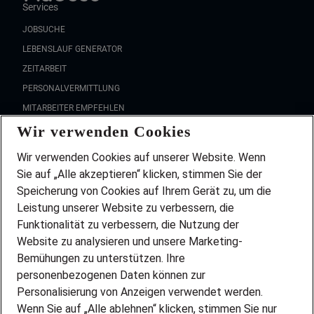
Services
JOBSUCHE
LEBENSLAUF GENERATOR
ZEITARBEIT
PERSONALVERMITTLUNG
MITARBEITER EMPFEHLEN
Wir verwenden Cookies
FAQ
Wir stellen ein!
Wir verwenden Cookies auf unserer Website. Wenn
DEINE BERUFSGRUPPE
Sie auf „Alle akzeptieren“ klicken, stimmen Sie der
DEINE LEBENSSITUATION
Speicherung von Cookies auf Ihrem Gerät zu, um die
AMAZON JOBS
Leistung unserer Website zu verbessern, die
PARTNERSHIP WITH AIRBUS
Funktionalität zu verbessern, die Nutzung der
Website zu analysieren und unsere Marketing-
INITIATIV BEWERBEN
Über Adecco
Bemühungen zu unterstützen. Ihre
personenbezogenen Daten können zur
ÜBER UNS
Personalisierung von Anzeigen verwendet werden.
STANDORTE
Wenn Sie auf „Alle ablehnen“ klicken, stimmen Sie nur
BLOG