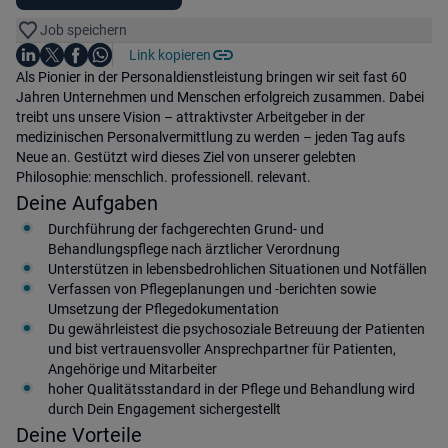
Job speichern
Auf LinkedIn teilen
Auf X teilen
Auf Facebook teilen
Link kopieren
Teile diesen Job
Auf WhatsApp teilen
Einleitung
Als Pionier in der Personaldienstleistung bringen wir seit fast 60
Jahren Unternehmen und Menschen erfolgreich zusammen. Dabei
treibt uns unsere Vision – attraktivster Arbeitgeber in der
medizinischen Personalvermittlung zu werden – jeden Tag aufs
Neue an. Gestützt wird dieses Ziel von unserer gelebten
Philosophie: menschlich. professionell. relevant.
Deine Aufgaben
Durchführung der fachgerechten Grund- und
Behandlungspflege nach ärztlicher Verordnung
Unterstützen in lebensbedrohlichen Situationen und Notfällen
Verfassen von Pflegeplanungen und -berichten sowie
Umsetzung der Pflegedokumentation
Du gewährleistest die psychosoziale Betreuung der Patienten
und bist vertrauensvoller Ansprechpartner für Patienten,
Angehörige und Mitarbeiter
hoher Qualitätsstandard in der Pflege und Behandlung wird
durch Dein Engagement sichergestellt
Deine Vorteile