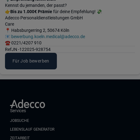
Kennst du jemanden, der passt?
👉
Bis zu 1.000€ Prämie
für deine Empfehlung! 💸
Adecco Personaldienstleistungen GmbH
Care
📍 Habsburgerring 2, 50674 Köln
📧
bewerbung.koeln.medical@adecco.de
☎️ 0221/4207 910
Ref
JN -122025-928754
Für Job bewerben
Services
JOBSUCHE
LEBENSLAUF GENERATOR
ZEITARBEIT