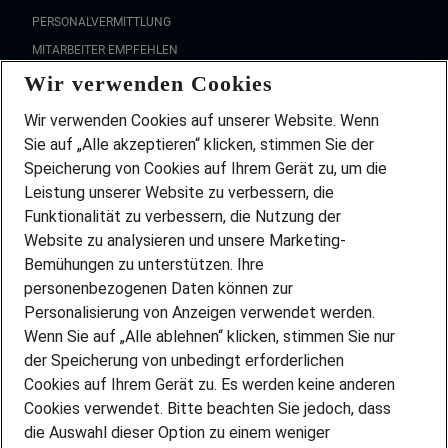
PERSONALVERMITTLUNG
MITARBEITER EMPFEHLEN
Wir verwenden Cookies
FAQ
Wir stellen ein!
Wir verwenden Cookies auf unserer Website. Wenn
DEINE BERUFSGRUPPE
Sie auf „Alle akzeptieren“ klicken, stimmen Sie der
DEINE LEBENSSITUATION
Speicherung von Cookies auf Ihrem Gerät zu, um die
AMAZON JOBS
Leistung unserer Website zu verbessern, die
PARTNERSHIP WITH AIRBUS
Funktionalität zu verbessern, die Nutzung der
Website zu analysieren und unsere Marketing-
INITIATIV BEWERBEN
Über Adecco
Bemühungen zu unterstützen. Ihre
personenbezogenen Daten können zur
ÜBER UNS
Personalisierung von Anzeigen verwendet werden.
STANDORTE
Wenn Sie auf „Alle ablehnen“ klicken, stimmen Sie nur
BLOG
der Speicherung von unbedingt erforderlichen
PRESSE
Cookies auf Ihrem Gerät zu. Es werden keine anderen
NEWSLETTER
Cookies verwendet. Bitte beachten Sie jedoch, dass
KONTAKT
die Auswahl dieser Option zu einem weniger