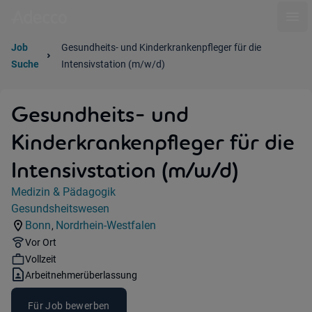
Ope
Job
Gesundheits- und Kinderkrankenpfleger für die
Suche
Intensivstation (m/w/d)
Gesundheits- und
Kinderkrankenpfleger für die
Intensivstation (m/w/d)
Jobdetails
Medizin & Pädagogik
Kategorie:
Gesundsheitswesen
Industry:
Bonn
Nordrhein-Westfalen
,
Standorte:
Region:
Remote Option:
Vor Ort
Workhours:
Vollzeit
Vertragsart:
Arbeitnehmerüberlassung
Für Job bewerben