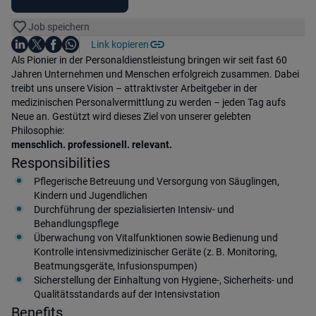
Job speichern
Auf LinkedIn teilen
Auf X teilen
Auf Facebook teilen
Link kopieren
Teile diesen Job
Auf WhatsApp teilen
Einleitung
Als Pionier in der Personaldienstleistung bringen wir seit fast 60
Jahren Unternehmen und Menschen erfolgreich zusammen. Dabei
treibt uns unsere Vision – attraktivster Arbeitgeber in der
medizinischen Personalvermittlung zu werden – jeden Tag aufs
Neue an. Gestützt wird dieses Ziel von unserer gelebten
Philosophie:
menschlich. professionell. relevant.
Responsibilities
Pflegerische Betreuung und Versorgung von Säuglingen,
Kindern und Jugendlichen
Durchführung der spezialisierten Intensiv‑ und
Behandlungspflege
Überwachung von Vitalfunktionen sowie Bedienung und
Kontrolle intensivmedizinischer Geräte (z. B. Monitoring,
Beatmungsgeräte, Infusionspumpen)
Sicherstellung der Einhaltung von Hygiene‑, Sicherheits‑ und
Qualitätsstandards auf der Intensivstation
Benefits