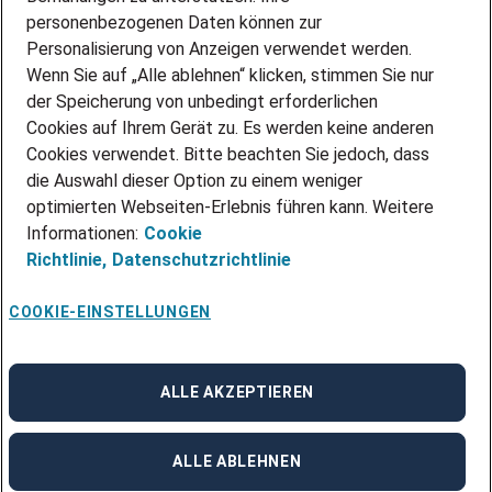
personenbezogenen Daten können zur
ÜBER UNS
Personalisierung von Anzeigen verwendet werden.
STANDORTE
Wenn Sie auf „Alle ablehnen“ klicken, stimmen Sie nur
BLOG
der Speicherung von unbedingt erforderlichen
PRESSE
Cookies auf Ihrem Gerät zu. Es werden keine anderen
NEWSLETTER
Cookies verwendet. Bitte beachten Sie jedoch, dass
KONTAKT
die Auswahl dieser Option zu einem weniger
optimierten Webseiten-Erlebnis führen kann. Weitere
@Adecco 2026
Informationen:
Cookie
IMPRESSUM
Richtlinie,
Datenschutzrichtlinie
DATENSCHUTZ
AGB
NUTZUNGSBEDINGUNGEN
COOKIE-EINSTELLUNGEN
COOKIE-RICHTLINIEN
COOKIE-EINSTELLUNGEN
CODE OF CONDUCT
BESCHWERDESTELLE
ALLE AKZEPTIEREN
linkedin
Facebook
Instagram
ALLE ABLEHNEN