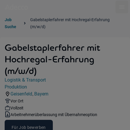
Ope
Job
Gabelstaplerfahrer mit Hochregal-Erfahrung
Suche
(m/w/d)
Gabelstaplerfahrer mit
Hochregal-Erfahrung
(m/w/d)
Jobdetails
Logistik & Transport
Kategorie:
Produktion
Industry:
Geisenfeld
Bayern
,
Standorte:
Region:
Remote Option:
Vor Ort
Workhours:
Vollzeit
Vertragsart:
Arbeitnehmerüberlassung mit Übernahmeoption
Für Job bewerben