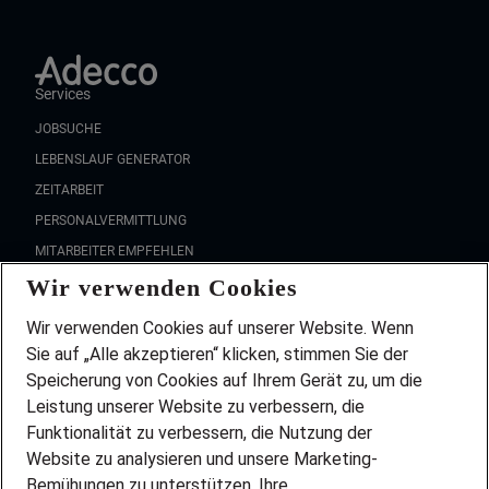
Services
JOBSUCHE
LEBENSLAUF GENERATOR
ZEITARBEIT
PERSONALVERMITTLUNG
MITARBEITER EMPFEHLEN
Wir verwenden Cookies
FAQ
Wir stellen ein!
Wir verwenden Cookies auf unserer Website. Wenn
DEINE BERUFSGRUPPE
Sie auf „Alle akzeptieren“ klicken, stimmen Sie der
DEINE LEBENSSITUATION
Speicherung von Cookies auf Ihrem Gerät zu, um die
AMAZON JOBS
Leistung unserer Website zu verbessern, die
PARTNERSHIP WITH AIRBUS
Funktionalität zu verbessern, die Nutzung der
Website zu analysieren und unsere Marketing-
INITIATIV BEWERBEN
Über Adecco
Bemühungen zu unterstützen. Ihre