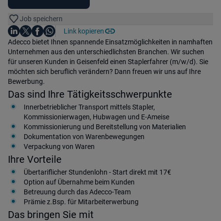
Job speichern
Auf LinkedIn teilen
Auf X teilen
Auf Facebook teilen
Link kopieren
Teile diesen Job
Auf WhatsApp teilen
Einleitung
Adecco bietet Ihnen spannende Einsatzmöglichkeiten in namhaften
Unternehmen aus den unterschiedlichsten Branchen. Wir suchen
für unseren Kunden in Geisenfeld einen Staplerfahrer (m/w/d). Sie
möchten sich beruflich verändern? Dann freuen wir uns auf Ihre
Bewerbung.
Das sind Ihre Tätigkeitsschwerpunkte
Innerbetrieblicher Transport mittels Stapler,
Kommissionierwagen, Hubwagen und E-Ameise
Kommissionierung und Bereitstellung von Materialien
Dokumentation von Warenbewegungen
Verpackung von Waren
Ihre Vorteile
Übertariflicher Stundenlohn - Start direkt mit 17€
Option auf Übernahme beim Kunden
Betreuung durch das Adecco-Team
Prämie z.Bsp. für Mitarbeiterwerbung
Das bringen Sie mit