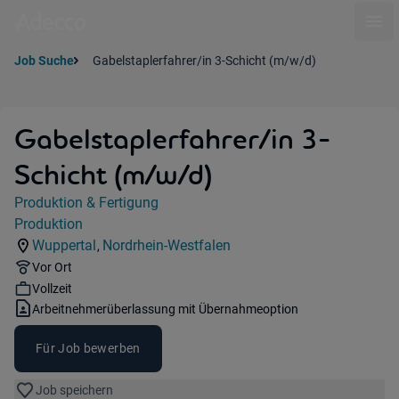
Ope
Job Suche
Gabelstaplerfahrer/in 3-Schicht (m/w/d)
Gabelstaplerfahrer/in 3-
Schicht (m/w/d)
Jobdetails
Produktion & Fertigung
Kategorie:
Produktion
Industry:
Wuppertal
Nordrhein-Westfalen
,
Standorte:
Region:
Remote Option:
Vor Ort
Workhours:
Vollzeit
Vertragsart:
Arbeitnehmerüberlassung mit Übernahmeoption
Für Job bewerben
Job speichern