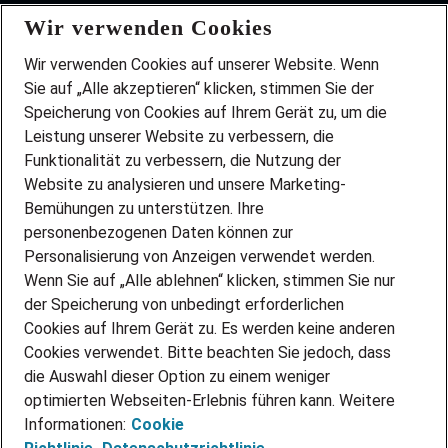
Wir verwenden Cookies
FAQ
Wir stellen ein!
Wir verwenden Cookies auf unserer Website. Wenn
DEINE BERUFSGRUPPE
Sie auf „Alle akzeptieren“ klicken, stimmen Sie der
DEINE LEBENSSITUATION
Speicherung von Cookies auf Ihrem Gerät zu, um die
AMAZON JOBS
Leistung unserer Website zu verbessern, die
PARTNERSHIP WITH AIRBUS
Funktionalität zu verbessern, die Nutzung der
Website zu analysieren und unsere Marketing-
INITIATIV BEWERBEN
Über Adecco
Bemühungen zu unterstützen. Ihre
personenbezogenen Daten können zur
ÜBER UNS
Personalisierung von Anzeigen verwendet werden.
STANDORTE
Wenn Sie auf „Alle ablehnen“ klicken, stimmen Sie nur
BLOG
der Speicherung von unbedingt erforderlichen
PRESSE
Cookies auf Ihrem Gerät zu. Es werden keine anderen
NEWSLETTER
Cookies verwendet. Bitte beachten Sie jedoch, dass
KONTAKT
die Auswahl dieser Option zu einem weniger
optimierten Webseiten-Erlebnis führen kann. Weitere
@Adecco 2026
Informationen:
Cookie
IMPRESSUM