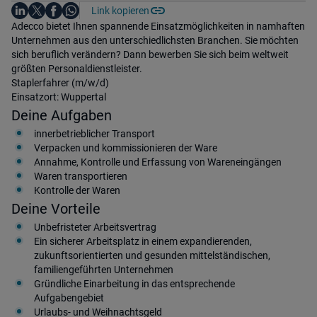
Auf LinkedIn teilen
Auf X teilen
Auf Facebook teilen
Link kopieren
Teile diesen Job
Auf WhatsApp teilen
Einleitung
Adecco bietet Ihnen spannende Einsatzmöglichkeiten in namhaften
Unternehmen aus den unterschiedlichsten Branchen. Sie möchten
sich beruflich verändern? Dann bewerben Sie sich beim weltweit
größten Personaldienstleister.
Staplerfahrer (m/w/d)
Einsatzort: Wuppertal
Deine Aufgaben
innerbetrieblicher Transport
Verpacken und kommissionieren der Ware
Annahme, Kontrolle und Erfassung von Wareneingängen
Waren transportieren
Kontrolle der Waren
Deine Vorteile
Unbefristeter Arbeitsvertrag
Ein sicherer Arbeitsplatz in einem expandierenden,
zukunftsorientierten und gesunden mittelständischen,
familiengeführten Unternehmen
Gründliche Einarbeitung in das entsprechende
Aufgabengebiet
Urlaubs- und Weihnachtsgeld