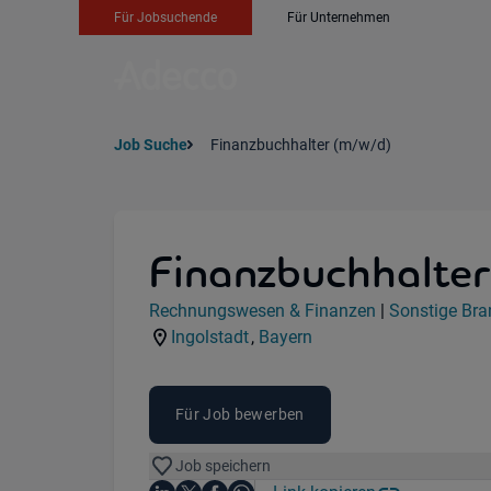
Für Jobsuchende
Für Unternehmen
Job Suche
Finanzbuchhalter (m/w/d)
Finanzbuchhalter
Jobdetails
Rechnungswesen & Finanzen
|
Sonstige Bra
Kategorie:
Industry:
Ingolstadt
,
Bayern
Standorte:
Region:
Für Job bewerben
Job speichern