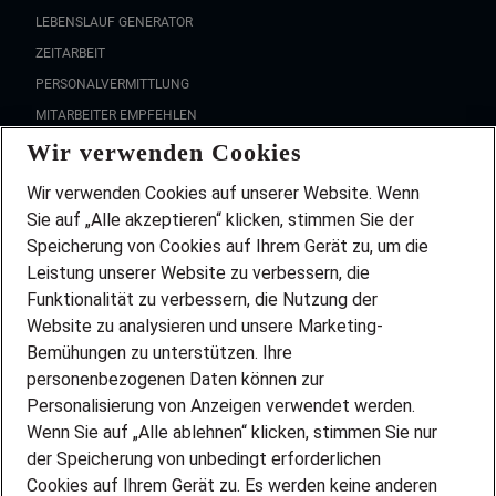
LEBENSLAUF GENERATOR
ZEITARBEIT
PERSONALVERMITTLUNG
MITARBEITER EMPFEHLEN
Wir verwenden Cookies
FAQ
Wir stellen ein!
Wir verwenden Cookies auf unserer Website. Wenn
DEINE BERUFSGRUPPE
Sie auf „Alle akzeptieren“ klicken, stimmen Sie der
DEINE LEBENSSITUATION
Speicherung von Cookies auf Ihrem Gerät zu, um die
AMAZON JOBS
Leistung unserer Website zu verbessern, die
PARTNERSHIP WITH AIRBUS
Funktionalität zu verbessern, die Nutzung der
Website zu analysieren und unsere Marketing-
INITIATIV BEWERBEN
Über Adecco
Bemühungen zu unterstützen. Ihre
personenbezogenen Daten können zur
ÜBER UNS
Personalisierung von Anzeigen verwendet werden.
STANDORTE
Wenn Sie auf „Alle ablehnen“ klicken, stimmen Sie nur
BLOG
der Speicherung von unbedingt erforderlichen
PRESSE
Cookies auf Ihrem Gerät zu. Es werden keine anderen