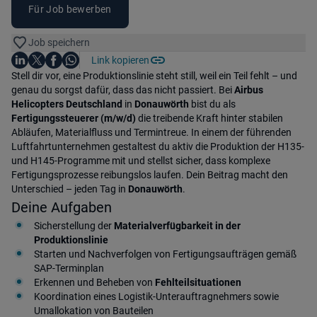
Für Job bewerben
Job speichern
Auf LinkedIn teilen
Auf X teilen
Auf Facebook teilen
Link kopieren
Teile diesen Job
Auf WhatsApp teilen
Einleitung
Stell dir vor, eine Produktionslinie steht still, weil ein Teil fehlt – und
genau du sorgst dafür, dass das nicht passiert. Bei
Airbus
Helicopters Deutschland
in
Donauwörth
bist du als
Fertigungssteuerer (m/w/d)
die treibende Kraft hinter stabilen
Abläufen, Materialfluss und Termintreue. In einem der führenden
Luftfahrtunternehmen gestaltest du aktiv die Produktion der H135-
und H145-Programme mit und stellst sicher, dass komplexe
Fertigungsprozesse reibungslos laufen. Dein Beitrag macht den
Unterschied – jeden Tag in
Donauwörth
.
Deine Aufgaben
Sicherstellung der
Materialverfügbarkeit in der
Produktionslinie
Starten und Nachverfolgen von Fertigungsaufträgen gemäß
SAP-Terminplan
Erkennen und Beheben von
Fehlteilsituationen
Koordination eines Logistik-Unterauftragnehmers sowie
Umallokation von Bauteilen