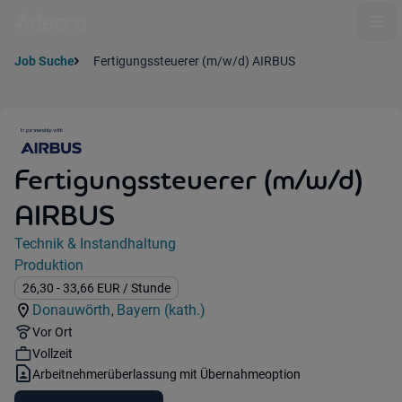
Ope
Job Suche
Fertigungssteuerer (m/w/d) AIRBUS
Fertigungssteuerer (m/w/d)
AIRBUS
Jobdetails
Technik & Instandhaltung
Kategorie:
Produktion
Industry:
Gehalt:
26,30
- 33,66
EUR
/ Stunde
Donauwörth
Bayern (kath.)
,
Standorte:
Region:
Remote Option:
Vor Ort
Workhours:
Vollzeit
Vertragsart:
Arbeitnehmerüberlassung mit Übernahmeoption