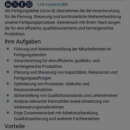
Auf LinkedIn teilen
Auf X teilen
Auf Facebook teilen
Link kopieren
Teile diesen Job
Auf WhatsApp teilen
Einleitung
Als Fertigungsleiter (m/w/d) übernehmen Sie die Verantwortung
für die Planung, Steuerung und kontinuierliche Weiterentwicklung
unserer Fertigungsprozesse. Gemeinsam mit Ihrem Team sorgen
Sie für eine effiziente, qualitätsorientierte und termingerechte
Produktion.
Ihre Aufgaben
Führung und Weiterentwicklung der Mitarbeitenden im
Fertigungsbereich
Verantwortung für eine effiziente, qualitäts- und
termingerechte Produktion
Planung und Steuerung von Kapazitäten, Ressourcen und
Fertigungsaufträgen
Optimierung von Prozessen, Abläufen und
Ressourceneinsätzen
Sicherstellung von Qualitätsstandards und Lieferterminen
Analyse relevanter Kennzahlen sowie Umsetzung von
Verbesserungsmaßnahmen
Enge Zusammenarbeit mit Arbeitsvorbereitung,
Qualitätssicherung und weiteren Fachbereichen
Vorteile