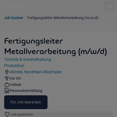
Ope
Job Suche
Fertigungsleiter Metallverarbeitung (m/w/d)
Fertigungsleiter
Metallverarbeitung (m/w/d)
Jobdetails
Technik & Instandhaltung
Kategorie:
Produktion
Industry:
Hörstel
Nordrhein-Westfalen
,
Standorte:
Region:
Remote Option:
Vor Ort
Workhours:
Vollzeit
Vertragsart:
Personalvermittlung
Für Job bewerben
Job speichern