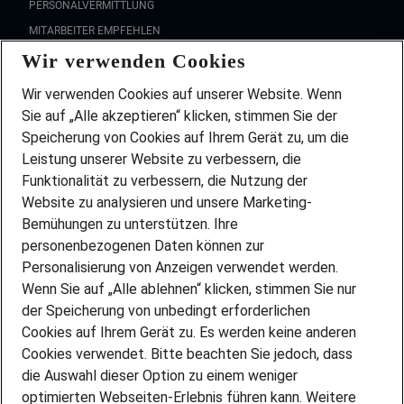
PERSONALVERMITTLUNG
MITARBEITER EMPFEHLEN
Wir verwenden Cookies
FAQ
Wir stellen ein!
Wir verwenden Cookies auf unserer Website. Wenn
DEINE BERUFSGRUPPE
Sie auf „Alle akzeptieren“ klicken, stimmen Sie der
DEINE LEBENSSITUATION
Speicherung von Cookies auf Ihrem Gerät zu, um die
AMAZON JOBS
Leistung unserer Website zu verbessern, die
PARTNERSHIP WITH AIRBUS
Funktionalität zu verbessern, die Nutzung der
Website zu analysieren und unsere Marketing-
INITIATIV BEWERBEN
Über Adecco
Bemühungen zu unterstützen. Ihre
personenbezogenen Daten können zur
ÜBER UNS
Personalisierung von Anzeigen verwendet werden.
STANDORTE
Wenn Sie auf „Alle ablehnen“ klicken, stimmen Sie nur
BLOG
der Speicherung von unbedingt erforderlichen
PRESSE
Cookies auf Ihrem Gerät zu. Es werden keine anderen
NEWSLETTER
Cookies verwendet. Bitte beachten Sie jedoch, dass
KONTAKT
die Auswahl dieser Option zu einem weniger
optimierten Webseiten-Erlebnis führen kann. Weitere