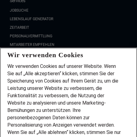
Services
JOBSUCHE
LEBENSLAUF GENERATOR
ZEITARBEIT
PERSONALVERMITTLUNG
MITARBEITER EMPFEHLEN
Wir verwenden Cookies
FAQ
Wir stellen ein!
Wir verwenden Cookies auf unserer Website. Wenn
DEINE BERUFSGRUPPE
Sie auf „Alle akzeptieren“ klicken, stimmen Sie der
DEINE LEBENSSITUATION
Speicherung von Cookies auf Ihrem Gerät zu, um die
AMAZON JOBS
Leistung unserer Website zu verbessern, die
PARTNERSHIP WITH AIRBUS
Funktionalität zu verbessern, die Nutzung der
Website zu analysieren und unsere Marketing-
INITIATIV BEWERBEN
Über Adecco
Bemühungen zu unterstützen. Ihre
personenbezogenen Daten können zur
ÜBER UNS
Personalisierung von Anzeigen verwendet werden.
STANDORTE
Wenn Sie auf „Alle ablehnen“ klicken, stimmen Sie nur
BLOG