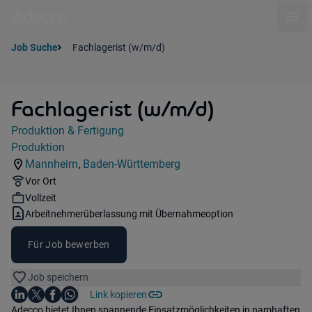
Ope
Job Suche
Fachlagerist (w/m/d)
Fachlagerist (w/m/d)
Jobdetails
Produktion & Fertigung
Kategorie:
Produktion
Industry:
Mannheim
Baden-Württemberg
,
Standorte:
Region:
Remote Option:
Vor Ort
Workhours:
Vollzeit
Vertragsart:
Arbeitnehmerüberlassung mit Übernahmeoption
Für Job bewerben
Job speichern
Auf LinkedIn teilen
Auf X teilen
Auf Facebook teilen
Link kopieren
Teile diesen Job
Auf WhatsApp teilen
Einleitung
Adecco bietet Ihnen spannende Einsatzmöglichkeiten in namhaften