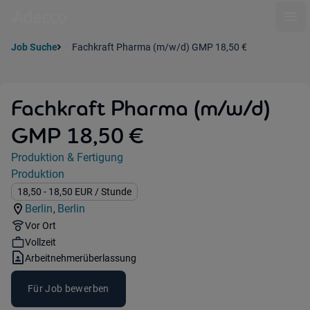
Ope
Job Suche
Fachkraft Pharma (m/w/d) GMP 18,50 €
Fachkraft Pharma (m/w/d)
GMP 18,50 €
Jobdetails
Produktion & Fertigung
Kategorie:
Produktion
Industry:
Gehalt:
18,50
- 18,50
EUR
/ Stunde
Berlin
Berlin
,
Standorte:
Region:
Remote Option:
Vor Ort
Workhours:
Vollzeit
Vertragsart:
Arbeitnehmerüberlassung
Für Job bewerben