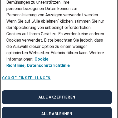
Bemühungen zu unterstützen. Ihre
personenbezogenen Daten können zur
ÜBER UNS
Personalisierung von Anzeigen verwendet werden.
STANDORTE
Wenn Sie auf „Alle ablehnen“ klicken, stimmen Sie nur
BLOG
der Speicherung von unbedingt erforderlichen
PRESSE
Cookies auf Ihrem Gerät zu. Es werden keine anderen
NEWSLETTER
Cookies verwendet. Bitte beachten Sie jedoch, dass
KONTAKT
die Auswahl dieser Option zu einem weniger
optimierten Webseiten-Erlebnis führen kann. Weitere
@Adecco 2026
Informationen:
Cookie
IMPRESSUM
Richtlinie,
Datenschutzrichtlinie
DATENSCHUTZ
AGB
NUTZUNGSBEDINGUNGEN
COOKIE-EINSTELLUNGEN
COOKIE-RICHTLINIEN
COOKIE-EINSTELLUNGEN
CODE OF CONDUCT
BESCHWERDESTELLE
ALLE AKZEPTIEREN
linkedin
Facebook
Instagram
ALLE ABLEHNEN