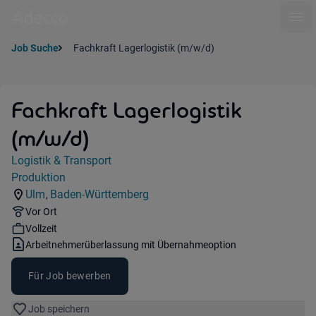
Ope
Job Suche
Fachkraft Lagerlogistik (m/w/d)
Fachkraft Lagerlogistik
(m/w/d)
Jobdetails
Logistik & Transport
Kategorie:
Produktion
Industry:
Ulm
Baden-Württemberg
,
Standorte:
Region:
Remote Option:
Vor Ort
Workhours:
Vollzeit
Vertragsart:
Arbeitnehmerüberlassung mit Übernahmeoption
Für Job bewerben
Job speichern