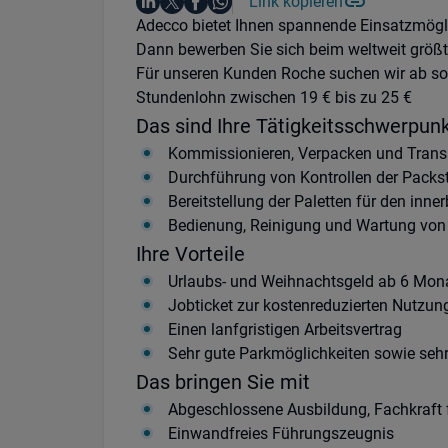
Auf LinkedIn teilen
Auf X teilen
Auf Facebook teilen
Link kopieren
Teile diesen Job
Auf WhatsApp teilen
Einleitung
Adecco bietet Ihnen spannende Einsatzmögli
Dann bewerben Sie sich beim weltweit größte
Für unseren Kunden Roche suchen wir ab sof
Stundenlohn zwischen 19 € bis zu 25 €
Das sind Ihre Tätigkeitsschwerpun
Kommissionieren, Verpacken und Trans
Durchführung von Kontrollen der Packs
Bereitstellung der Paletten für den inne
Bedienung, Reinigung und Wartung von 
Ihre Vorteile
Urlaubs- und Weihnachtsgeld ab 6 Mona
Jobticket zur kostenreduzierten Nutzun
Einen lanfgristigen Arbeitsvertrag
Sehr gute Parkmöglichkeiten sowie sehr
Das bringen Sie mit
Abgeschlossene Ausbildung, Fachkraft 
Einwandfreies Führungszeugnis