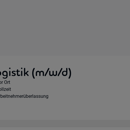
gistik (m/w/d)
emote Option:
r Ort
orkhours:
llzeit
ertragsart:
rbeitnehmerüberlassung