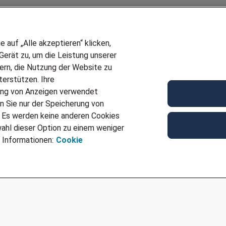
auf „Alle akzeptieren“ klicken,
erät zu, um die Leistung unserer
sern, die Nutzung der Website zu
erstützen. Ihre
Wir stellen ein!
ung von Anzeigen verwendet
E
DEINE BERUFSGRUPPE
n Sie nur der Speicherung von
UF GENERATOR
DEINE LEBENSSITUATION
. Es werden keine anderen Cookies
T
AMAZON JOBS
ahl dieser Option zu einem weniger
VERMITTLUNG
PARTNERSHIP WITH AIRBUS
 Informationen:
Cookie
TER EMPFEHLEN
INITIATIV BEWERBEN
IMPRESSUM
DATENSCHUTZ
AGB
NUTZUNGSBEDINGUNGEN
COOKIE-RICHTLINI
COOKIE-EINSTELLUNGEN
CODE OF CONDUCT
BESCHWERDESTELLE