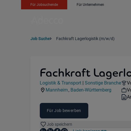
Für Jobsuchende
Für Unternehmen
Job Suche
Fachkraft Lagerlogistik (m/w/d)
Fachkraft Lagerlo
Jobdetails
R
Logistik & Transport
|
Sonstige Branche
Vo
Kategorie:
Industry:
W
Mannheim
,
Baden-Württemberg
Vo
Standorte:
Region:
V
A
Für Job bewerben
Job speichern