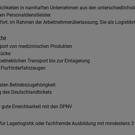
chkeiten in namhaften Unternehmen aus den unterschiedlichste
n Personaldienstleister.
ort, im Rahmen der Arbeitnehmerüberlassung, Sie als Logistikm
kte
port von medizinischen Produkten
tücke
rbetrieblichen Transport bis zur Einlagerung
Flurförderfahrzeugen
ten Betriebszugehörigkeit
g des Deutschlandtickets
 gute Erreichbarkeit mit den ÖPNV
für Lagerlogistik oder fachfremde Ausbildung mit mindestens 3