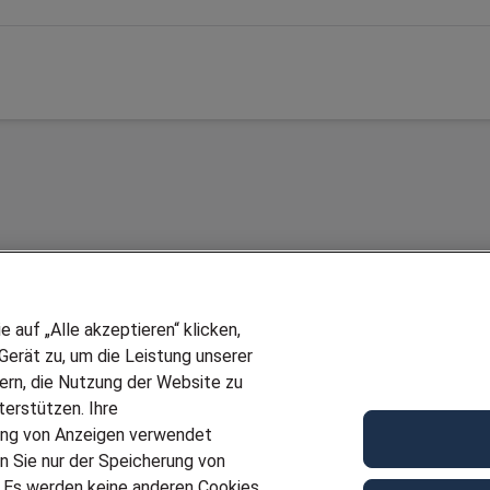
auf „Alle akzeptieren“ klicken,
erät zu, um die Leistung unserer
sern, die Nutzung der Website zu
erstützen. Ihre
Wir stellen ein!
ung von Anzeigen verwendet
E
DEINE BERUFSGRUPPE
n Sie nur der Speicherung von
UF GENERATOR
DEINE LEBENSSITUATION
. Es werden keine anderen Cookies