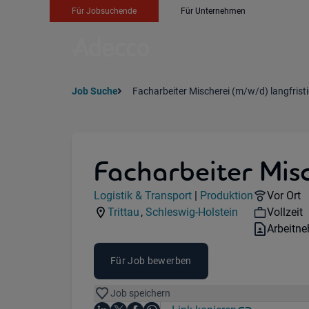
Für Jobsuchende
Für Unternehmen
Job Suche
Facharbeiter Mischerei (m/w/d) langfristi
Facharbeiter Misc
Jobdetails
Remote 
Logistik & Transport
|
Produktion
Vor Ort
Kategorie:
Industry:
Workhou
Trittau
,
Schleswig-Holstein
Vollzeit
Standorte:
Region:
Vertrags
Arbeitn
Für Job bewerben
Job speichern