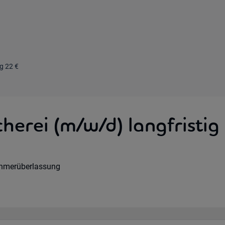
g 22 €
herei (m/w/d) langfristig
Option:
rs:
art:
ehmerüberlassung