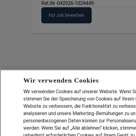
Ref
JN -042026-1024449
Für Job bewerben
Wir verwenden Cookies
Wir verwenden Cookies auf unserer Website. Wenn Sie 
stimmen Sie der Speicherung von Cookies auf Ihrem G
Website zu verbessern, die Funktionalität zu verbes
analysieren und unsere Marketing-Bemühungen zu unt
Services
personenbezogenen Daten können zur Personalisier
JOBSUCH
werden. Wenn Sie auf „Alle ablehnen“ klicken, stimme
LEBENSLA
unbedingt erforderlichen Cookies auf Ihrem Gerät zu