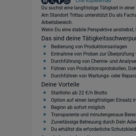
Auf LinkedIn teilen
Auf X teilen
Auf Facebook teilen
Link kopieren
Teile diesen Job
Auf WhatsApp teilen
Einleitung
Du suchst eine langfristige Tätigkeit in ein
Am Standort Trittau unterstützt Du als Fach
Arbeitsbereich.
Wenn Du eine stabile Perspektive anstrebst, b
Das sind deine Tätigkeitsschwerpu
Bedienung von Produktionsanlagen
Entnahme von Proben zur Überprüfung 
Durchführung von Chemie- und Analyse
Führen von Produktionsprotokollen, Do
Durchführen von Wartungs- oder Repar
Deine Vorteile
Startlohn ab 22 €/h Brutto
Option auf einen langfristigen Einsatz 
Beginn ab sofort möglich
Transparente und minutengenaue Bere
Zuverlässige Betreuung durch Dein Ad
Du erhältst die erforderliche Schutzklei