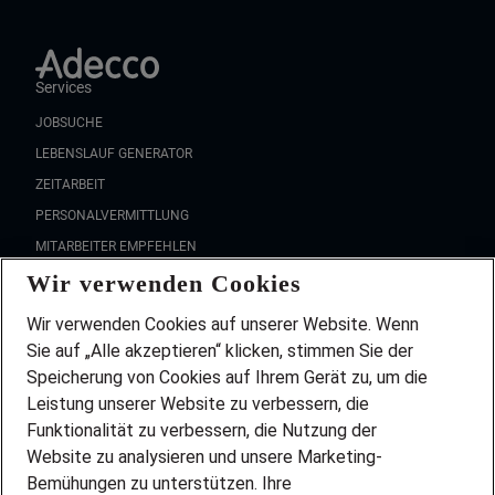
Services
JOBSUCHE
LEBENSLAUF GENERATOR
ZEITARBEIT
PERSONALVERMITTLUNG
MITARBEITER EMPFEHLEN
Wir verwenden Cookies
FAQ
Wir stellen ein!
Wir verwenden Cookies auf unserer Website. Wenn
DEINE BERUFSGRUPPE
Sie auf „Alle akzeptieren“ klicken, stimmen Sie der
DEINE LEBENSSITUATION
Speicherung von Cookies auf Ihrem Gerät zu, um die
AMAZON JOBS
Leistung unserer Website zu verbessern, die
PARTNERSHIP WITH AIRBUS
Funktionalität zu verbessern, die Nutzung der
Website zu analysieren und unsere Marketing-
INITIATIV BEWERBEN
Über Adecco
Bemühungen zu unterstützen. Ihre