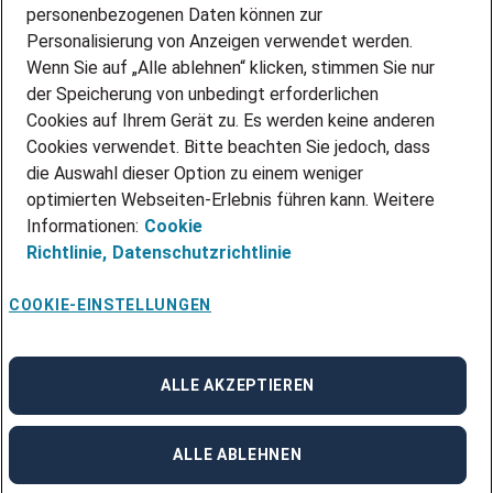
personenbezogenen Daten können zur
ÜBER UNS
Personalisierung von Anzeigen verwendet werden.
STANDORTE
Wenn Sie auf „Alle ablehnen“ klicken, stimmen Sie nur
BLOG
der Speicherung von unbedingt erforderlichen
PRESSE
Cookies auf Ihrem Gerät zu. Es werden keine anderen
NEWSLETTER
Cookies verwendet. Bitte beachten Sie jedoch, dass
KONTAKT
die Auswahl dieser Option zu einem weniger
optimierten Webseiten-Erlebnis führen kann. Weitere
@Adecco 2026
Informationen:
Cookie
IMPRESSUM
Richtlinie,
Datenschutzrichtlinie
DATENSCHUTZ
AGB
NUTZUNGSBEDINGUNGEN
COOKIE-EINSTELLUNGEN
COOKIE-RICHTLINIEN
COOKIE-EINSTELLUNGEN
CODE OF CONDUCT
BESCHWERDESTELLE
ALLE AKZEPTIEREN
linkedin
Facebook
Instagram
ALLE ABLEHNEN