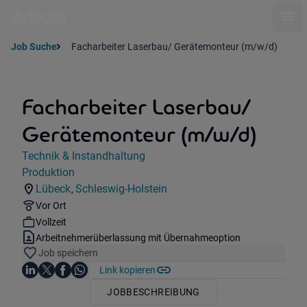
Ope
Job Suche
Facharbeiter Laserbau/ Gerätemonteur (m/w/d)
Facharbeiter Laserbau/
Gerätemonteur (m/w/d)
Jobdetails
Technik & Instandhaltung
Kategorie:
Produktion
Industry:
Lübeck
Schleswig-Holstein
,
Standorte:
Region:
Remote Option:
Vor Ort
Workhours:
Vollzeit
Vertragsart:
Arbeitnehmerüberlassung mit Übernahmeoption
Job speichern
Auf LinkedIn teilen
Auf X teilen
Auf Facebook teilen
Link kopieren
Teile diesen Job
Auf WhatsApp teilen
JOBBESCHREIBUNG