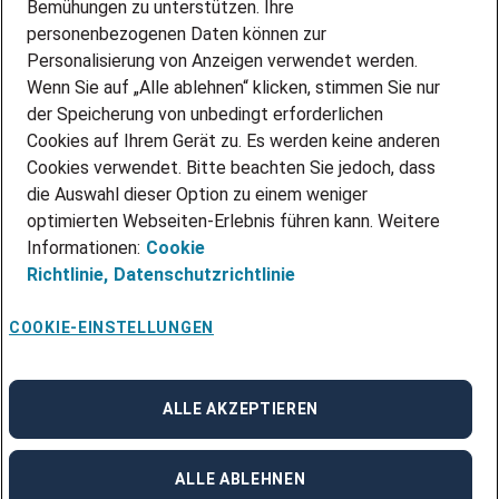
Bemühungen zu unterstützen. Ihre
personenbezogenen Daten können zur
ÜBER UNS
Personalisierung von Anzeigen verwendet werden.
STANDORTE
Wenn Sie auf „Alle ablehnen“ klicken, stimmen Sie nur
BLOG
der Speicherung von unbedingt erforderlichen
PRESSE
Cookies auf Ihrem Gerät zu. Es werden keine anderen
NEWSLETTER
Cookies verwendet. Bitte beachten Sie jedoch, dass
KONTAKT
die Auswahl dieser Option zu einem weniger
optimierten Webseiten-Erlebnis führen kann. Weitere
@Adecco 2026
Informationen:
Cookie
IMPRESSUM
Richtlinie,
Datenschutzrichtlinie
DATENSCHUTZ
AGB
NUTZUNGSBEDINGUNGEN
COOKIE-EINSTELLUNGEN
COOKIE-RICHTLINIEN
COOKIE-EINSTELLUNGEN
CODE OF CONDUCT
BESCHWERDESTELLE
ALLE AKZEPTIEREN
linkedin
Facebook
Instagram
ALLE ABLEHNEN