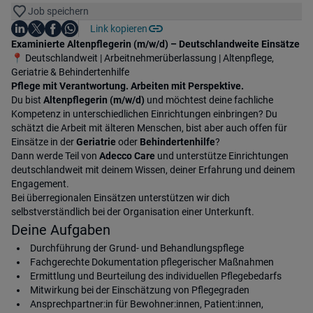
Job speichern
Auf LinkedIn teilen
Auf X teilen
Auf Facebook teilen
Link kopieren
Teile diesen Job
Auf WhatsApp teilen
Einleitung
Examinierte Altenpflegerin (m/w/d) – Deutschlandweite Einsätze
📍 Deutschlandweit | Arbeitnehmerüberlassung | Altenpflege,
Geriatrie & Behindertenhilfe
Pflege mit Verantwortung. Arbeiten mit Perspektive.
Du bist
Altenpflegerin (m/w/d)
und möchtest deine fachliche
Kompetenz in unterschiedlichen Einrichtungen einbringen? Du
schätzt die Arbeit mit älteren Menschen, bist aber auch offen für
Einsätze in der
Geriatrie
oder
Behindertenhilfe
?
Dann werde Teil von
Adecco Care
und unterstütze Einrichtungen
deutschlandweit mit deinem Wissen, deiner Erfahrung und deinem
Engagement.
Bei überregionalen Einsätzen unterstützen wir dich
selbstverständlich bei der Organisation einer Unterkunft.
Deine Aufgaben
Durchführung der Grund- und Behandlungspflege
Fachgerechte Dokumentation pflegerischer Maßnahmen
Ermittlung und Beurteilung des individuellen Pflegebedarfs
Mitwirkung bei der Einschätzung von Pflegegraden
Ansprechpartner:in für Bewohner:innen, Patient:innen,