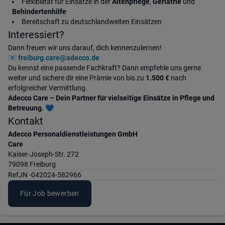
Flexibilität für Einsätze in der
Altenpflege
,
Geriatrie
und
Behindertenhilfe
Bereitschaft zu deutschlandweiten Einsätzen
Interessiert?
Dann freuen wir uns darauf, dich kennenzulernen!
📧
freiburg.care@adecco.de
Du kennst eine passende Fachkraft? Dann empfehle uns gerne
weiter und sichere dir eine Prämie von bis zu
1.500 €
nach
erfolgreicher Vermittlung.
Adecco Care – Dein Partner für vielseitige Einsätze in Pflege und
Betreuung.
💙
Kontakt
Adecco Personaldienstleistungen GmbH
Care
Kaiser-Joseph-Str. 272
79098 Freiburg
Ref
JN -042024-582966
Für Job bewerben