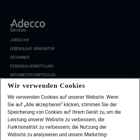
Services
JOBSUCHE
LEBENSLAUF GENERATOR
ZEITARBEIT
PERSONALVERMITTLUNG
MITARBEITER EMPFEHLEN
Wir verwenden Cookies
FAQ
Wir stellen ein!
Wir verwenden Cookies auf unserer Website. Wenn
DEINE BERUFSGRUPPE
Sie auf „Alle akzeptieren“ klicken, stimmen Sie der
DEINE LEBENSSITUATION
Speicherung von Cookies auf Ihrem Gerät zu, um die
AMAZON JOBS
Leistung unserer Website zu verbessern, die
PARTNERSHIP WITH AIRBUS
Funktionalität zu verbessern, die Nutzung der
Website zu analysieren und unsere Marketing-
INITIATIV BEWERBEN
Über Adecco