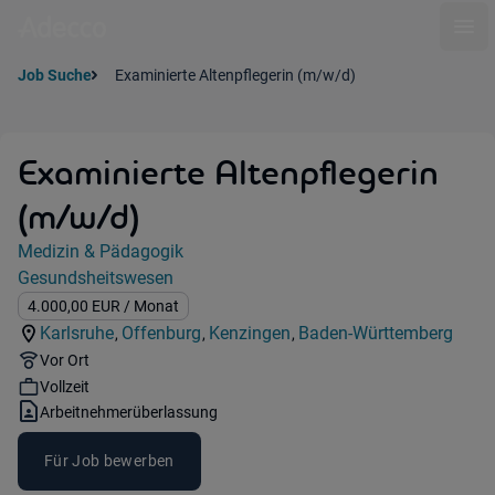
Ope
Job Suche
Examinierte Altenpflegerin (m/w/d)
Examinierte Altenpflegerin
(m/w/d)
Jobdetails
Medizin & Pädagogik
Kategorie:
Gesundsheitswesen
Industry:
Gehalt:
4.000,00
EUR
/ Monat
Karlsruhe
Offenburg
Kenzingen
Baden-Württemberg
,
,
,
Standorte:
Standorte:
Standorte:
Region:
Remote Option:
Vor Ort
Workhours:
Vollzeit
Vertragsart:
Arbeitnehmerüberlassung
Für Job bewerben