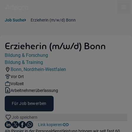
Ope
Job Suche
Erzieherin (m/w/d) Bonn
Erzieherin (m/w/d) Bonn
Jobdetails
Bildung & Forschung
Kategorie:
Bildung & Training
Industry:
Bonn
Nordrhein-Westfalen
,
Standorte:
Region:
Remote Option:
Vor Ort
Workhours:
Vollzeit
Vertragsart:
Arbeitnehmerüberlassung
Für Job bewerben
Job speichern
Auf LinkedIn teilen
Auf X teilen
Auf Facebook teilen
Link kopieren
Teile diesen Job
Auf WhatsApp teilen
Einleitung
Als Pionier in der Personaldienstleistung bringen wir seit fast 60