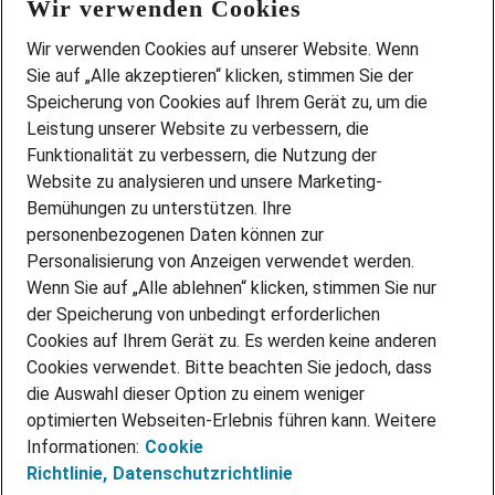
Wir verwenden Cookies
FAQ
Wir stellen ein!
Wir verwenden Cookies auf unserer Website. Wenn
DEINE BERUFSGRUPPE
Sie auf „Alle akzeptieren“ klicken, stimmen Sie der
DEINE LEBENSSITUATION
Speicherung von Cookies auf Ihrem Gerät zu, um die
AMAZON JOBS
Leistung unserer Website zu verbessern, die
PARTNERSHIP WITH AIRBUS
Funktionalität zu verbessern, die Nutzung der
Website zu analysieren und unsere Marketing-
INITIATIV BEWERBEN
Über Adecco
Bemühungen zu unterstützen. Ihre
personenbezogenen Daten können zur
ÜBER UNS
Personalisierung von Anzeigen verwendet werden.
STANDORTE
Wenn Sie auf „Alle ablehnen“ klicken, stimmen Sie nur
BLOG
der Speicherung von unbedingt erforderlichen
PRESSE
Cookies auf Ihrem Gerät zu. Es werden keine anderen
NEWSLETTER
Cookies verwendet. Bitte beachten Sie jedoch, dass
KONTAKT
die Auswahl dieser Option zu einem weniger
optimierten Webseiten-Erlebnis führen kann. Weitere
@Adecco 2026
Informationen:
Cookie
IMPRESSUM
Richtlinie,
Datenschutzrichtlinie
DATENSCHUTZ