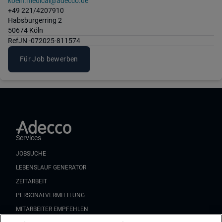
koeln.medical@adecco.de
+49 221/4207910
Habsburgerring 2
50674 Köln
Ref
JN -072025-811574
Für Job bewerben
Services
JOBSUCHE
LEBENSLAUF GENERATOR
ZEITARBEIT
PERSONALVERMITTLUNG
MITARBEITER EMPFEHLEN