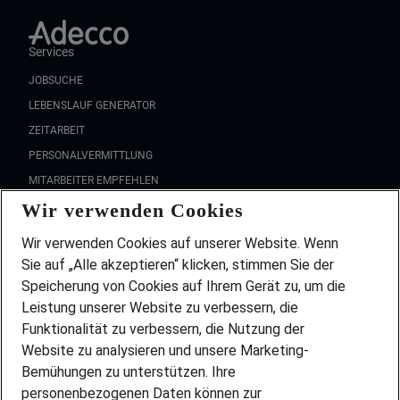
Services
JOBSUCHE
LEBENSLAUF GENERATOR
ZEITARBEIT
PERSONALVERMITTLUNG
MITARBEITER EMPFEHLEN
Wir verwenden Cookies
FAQ
Wir stellen ein!
Wir verwenden Cookies auf unserer Website. Wenn
DEINE BERUFSGRUPPE
Sie auf „Alle akzeptieren“ klicken, stimmen Sie der
DEINE LEBENSSITUATION
Speicherung von Cookies auf Ihrem Gerät zu, um die
AMAZON JOBS
Leistung unserer Website zu verbessern, die
PARTNERSHIP WITH AIRBUS
Funktionalität zu verbessern, die Nutzung der
Website zu analysieren und unsere Marketing-
INITIATIV BEWERBEN
Über Adecco
Bemühungen zu unterstützen. Ihre
personenbezogenen Daten können zur
ÜBER UNS