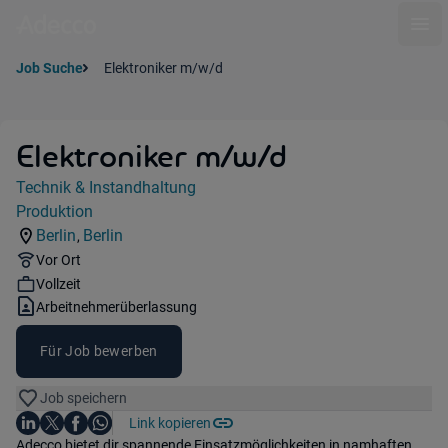
Ope
Job Suche
Elektroniker m/w/d
Elektroniker m/w/d
Jobdetails
Technik & Instandhaltung
Kategorie:
Produktion
Industry:
Berlin
Berlin
,
Standorte:
Region:
Remote Option:
Vor Ort
Workhours:
Vollzeit
Vertragsart:
Arbeitnehmerüberlassung
Für Job bewerben
Job speichern
Auf LinkedIn teilen
Auf X teilen
Auf Facebook teilen
Link kopieren
Teile diesen Job
Auf WhatsApp teilen
Einleitung
Adecco bietet dir spannende Einsatzmöglichkeiten in namhaften