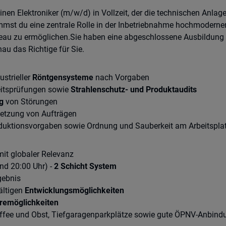
en Elektroniker (m/w/d) in Vollzeit, der die technischen Anlage
immst du eine zentrale Rolle in der Inbetriebnahme hochmodernen
eau zu ermöglichen.Sie haben eine abgeschlossene Ausbildung 
au das Richtige für Sie.
strieller
Röntgensysteme
nach Vorgaben
eitsprüfungen sowie
Strahlenschutz- und Produktaudits
g
von Störungen
setzung von Aufträgen
oduktionsvorgaben sowie Ordnung und Sauberkeit am Arbeitspla
mit globaler Relevanz
nd 20:00 Uhr) -
2 Schicht System
gebnis
ältigen
Entwicklungsmöglichkeiten
eremöglichkeiten
Kaffee und Obst, Tiefgaragenparkplätze sowie gute ÖPNV-Anbind