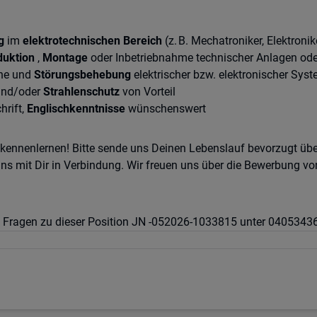
g
im
elektrotechnischen Bereich
(z. B. Mechatroniker, Elektronik
duktion
,
Montage
oder Inbetriebnahme technischer Anlagen ode
che und
Störungsbehebung
elektrischer bzw. elektronischer Sys
nd/oder
Strahlenschutz
von Vorteil
hrift,
Englischkenntnisse
wünschenswert
t kennenlernen! Bitte sende uns Deinen Lebenslauf bevorzugt üb
ns mit Dir in Verbindung. Wir freuen uns über die Bewerbung vo
tere Fragen zu dieser Position JN -052026-1033815 unter 040534