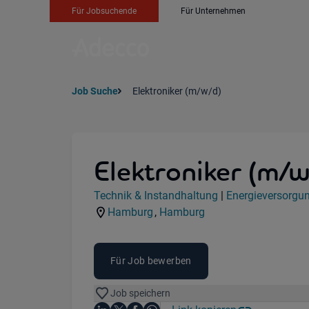
Für Jobsuchende
Für Unternehmen
Job Suche
Elektroniker (m/w/d)
Elektroniker (m/w
Jobdetails
Technik & Instandhaltung
|
Energieversorgu
Kategorie:
Industry:
Hamburg
,
Hamburg
Standorte:
Region:
Für Job bewerben
Job speichern