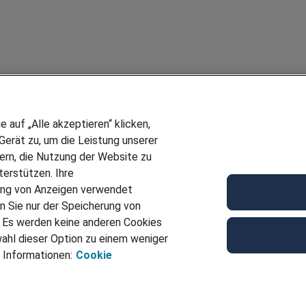
auf „Alle akzeptieren“ klicken,
erät zu, um die Leistung unserer
sern, die Nutzung der Website zu
erstützen. Ihre
Wir stellen ein!
ung von Anzeigen verwendet
E
DEINE BERUFSGRUPPE
n Sie nur der Speicherung von
UF GENERATOR
DEINE LEBENSSITUATION
. Es werden keine anderen Cookies
T
AMAZON JOBS
ahl dieser Option zu einem weniger
VERMITTLUNG
PARTNERSHIP WITH AIRBUS
 Informationen:
Cookie
TER EMPFEHLEN
INITIATIV BEWERBEN