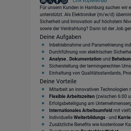
Auf LinkedIn teilen
Auf X teilen
Auf Facebook teilen
Link kopieren
Teile diesen Job
Auf WhatsApp teilen
Einleitung
Für unsern Kunden in Hamburg suchen wir ein
unterstützt. Als Elektroniker (m/w/d) übern
Sicherheit und Innovation auf höchstem Niv
sowie der Verdrahtung? Dann ist der Job gen
Deine Aufgaben
Inbetriebnahme und Parametrierung indu
Durchführung von elektrischen Sicherh
Analyse
,
Dokumentation
und
Behebun
Sicherstellung der termingerechten Um
Einhaltung von Qualitätsstandards, Pr
Deine Vorteile
Mitarbeit an innovativen Technologien 
Flexible Arbeitszeiten
(zwischen 6:00 u
Erfolgsbeteiligung am Unternehmenser
Internationales Arbeitsumfeld
mit vielf
Individuelle
Weiterbildungs
- und
Karri
Zusätzliche Benefits wie kostenloser 