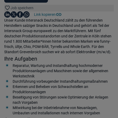
Job speichern
Auf LinkedIn teilen
Auf X teilen
Auf Facebook teilen
Link kopieren
Teile diesen Job
Auf WhatsApp teilen
Einleitung
Unser Kunde Intersnack Deutschland zählt zu den führenden
Herstellern salziger Snacks in Deutschland und gehört als Teil der
Intersnack Group europaweit zu den Marktführern. Mit fünf
deutschen Produktionsstandorten und der Zentrale in Köln stehen
rund 1.800 Mitarbeiter*innen hinter bekannten Marken wie funny-
frisch, ültje, Chio, POM-BÄR, Tyrrells und Whole Earth. Für den
Standort Grevenbroich suchen wir ab sofort Elektroniker (m/w/d).
Ihre Aufgaben
Reparatur, Wartung und Instandhaltung hochmoderner
Produktionsanlagen und Maschinen sowie der allgemeinen
Werkstechnik
Durchführung vorbeugender Instandhaltungsmaßnahmen
Erkennen und Beheben von Schwachstellen an
Produktionsanlagen
Beseitigung von Störungen sowie Optimierung der Anlagen
nach Vorgaben
Mitwirkung bei der Inbetriebnahme von Neuanlagen,
Umbauten und Installationen nach internen Vorgaben