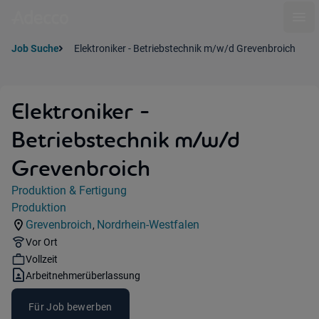
Ope
Job Suche
Elektroniker - Betriebstechnik m/w/d Grevenbroich
Elektroniker -
Betriebstechnik m/w/d
Grevenbroich
Jobdetails
Produktion & Fertigung
Kategorie:
Produktion
Industry:
Grevenbroich
Nordrhein-Westfalen
,
Standorte:
Region:
Remote Option:
Vor Ort
Workhours:
Vollzeit
Vertragsart:
Arbeitnehmerüberlassung
Für Job bewerben