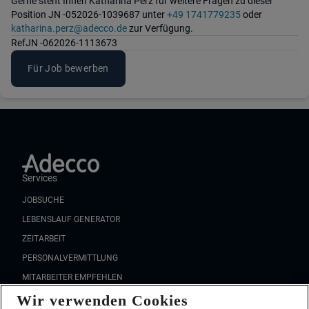
Gerne steht Ihnen Katharina Perz für weitere Fragen zu dieser
Position JN -052026-1039687 unter
+49 1741779235
oder
katharina.perz@adecco.de
zur Verfügung.
Ref
JN -062026-1113673
Für Job bewerben
Services
JOBSUCHE
LEBENSLAUF GENERATOR
ZEITARBEIT
PERSONALVERMITTLUNG
MITARBEITER EMPFEHLEN
Wir verwenden Cookies
FAQ
Wir stellen ein!