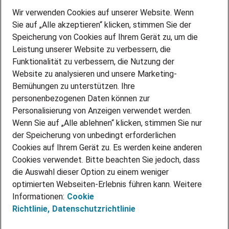
Wir verwenden Cookies auf unserer Website. Wenn
DEINE BERUFSGRUPPE
Sie auf „Alle akzeptieren“ klicken, stimmen Sie der
DEINE LEBENSSITUATION
Speicherung von Cookies auf Ihrem Gerät zu, um die
AMAZON JOBS
Leistung unserer Website zu verbessern, die
PARTNERSHIP WITH AIRBUS
Funktionalität zu verbessern, die Nutzung der
Website zu analysieren und unsere Marketing-
INITIATIV BEWERBEN
Über Adecco
Bemühungen zu unterstützen. Ihre
personenbezogenen Daten können zur
ÜBER UNS
Personalisierung von Anzeigen verwendet werden.
STANDORTE
Wenn Sie auf „Alle ablehnen“ klicken, stimmen Sie nur
BLOG
der Speicherung von unbedingt erforderlichen
PRESSE
Cookies auf Ihrem Gerät zu. Es werden keine anderen
NEWSLETTER
Cookies verwendet. Bitte beachten Sie jedoch, dass
KONTAKT
die Auswahl dieser Option zu einem weniger
optimierten Webseiten-Erlebnis führen kann. Weitere
@Adecco 2026
Informationen:
Cookie
IMPRESSUM
Richtlinie,
Datenschutzrichtlinie
DATENSCHUTZ
AGB
NUTZUNGSBEDINGUNGEN