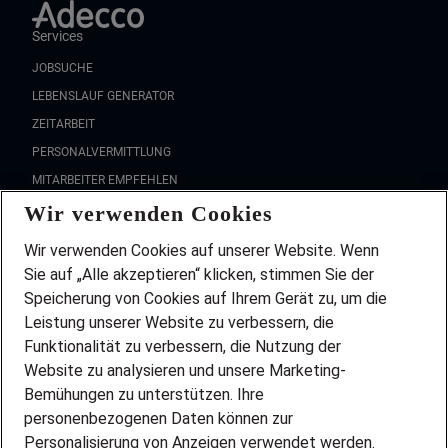
Services
JOBSUCHE
LEBENSLAUF GENERATOR
ZEITARBEIT
PERSONALVERMITTLUNG
MITARBEITER EMPFEHLEN
Wir verwenden Cookies
FAQ
Wir stellen ein!
Wir verwenden Cookies auf unserer Website. Wenn
DEINE BERUFSGRUPPE
Sie auf „Alle akzeptieren“ klicken, stimmen Sie der
DEINE LEBENSSITUATION
Speicherung von Cookies auf Ihrem Gerät zu, um die
AMAZON JOBS
Leistung unserer Website zu verbessern, die
PARTNERSHIP WITH AIRBUS
Funktionalität zu verbessern, die Nutzung der
Website zu analysieren und unsere Marketing-
INITIATIV BEWERBEN
Über Adecco
Bemühungen zu unterstützen. Ihre
personenbezogenen Daten können zur
ÜBER UNS
Personalisierung von Anzeigen verwendet werden.
STANDORTE