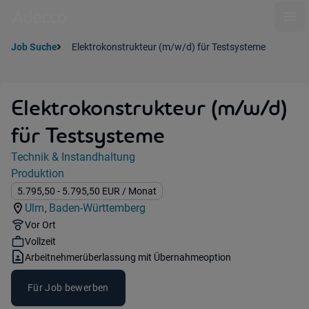
Ope
Job Suche
Elektrokonstrukteur (m/w/d) für Testsysteme
Elektrokonstrukteur (m/w/d)
für Testsysteme
Jobdetails
Technik & Instandhaltung
Kategorie:
Produktion
Industry:
Gehalt:
5.795,50
- 5.795,50
EUR
/ Monat
Ulm
Baden-Württemberg
,
Standorte:
Region:
Remote Option:
Vor Ort
Workhours:
Vollzeit
Vertragsart:
Arbeitnehmerüberlassung mit Übernahmeoption
Für Job bewerben