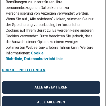
Bemühungen zu unterstützen. Ihre
personenbezogenen Daten können zur
ÜBER UNS
Personalisierung von Anzeigen verwendet werden.
STANDORTE
Wenn Sie auf „Alle ablehnen“ klicken, stimmen Sie nur
BLOG
der Speicherung von unbedingt erforderlichen
PRESSE
Cookies auf Ihrem Gerät zu. Es werden keine anderen
NEWSLETTER
Cookies verwendet. Bitte beachten Sie jedoch, dass
KONTAKT
die Auswahl dieser Option zu einem weniger
optimierten Webseiten-Erlebnis führen kann. Weitere
@Adecco 2026
Informationen:
Cookie
IMPRESSUM
Richtlinie,
Datenschutzrichtlinie
DATENSCHUTZ
AGB
NUTZUNGSBEDINGUNGEN
COOKIE-EINSTELLUNGEN
COOKIE-RICHTLINIEN
COOKIE-EINSTELLUNGEN
CODE OF CONDUCT
BESCHWERDESTELLE
ALLE AKZEPTIEREN
linkedin
Facebook
Instagram
ALLE ABLEHNEN