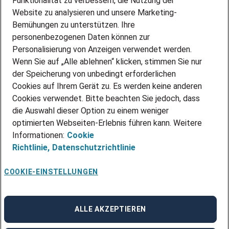
Funktionalität zu verbessern, die Nutzung der
Website zu analysieren und unsere Marketing-
INITIATIV BEWERBEN
Über Adecco
Bemühungen zu unterstützen. Ihre
personenbezogenen Daten können zur
ÜBER UNS
Personalisierung von Anzeigen verwendet werden.
STANDORTE
Wenn Sie auf „Alle ablehnen“ klicken, stimmen Sie nur
BLOG
der Speicherung von unbedingt erforderlichen
PRESSE
Cookies auf Ihrem Gerät zu. Es werden keine anderen
NEWSLETTER
Cookies verwendet. Bitte beachten Sie jedoch, dass
KONTAKT
die Auswahl dieser Option zu einem weniger
optimierten Webseiten-Erlebnis führen kann. Weitere
@Adecco 2026
Informationen:
Cookie
IMPRESSUM
Richtlinie,
Datenschutzrichtlinie
DATENSCHUTZ
AGB
NUTZUNGSBEDINGUNGEN
COOKIE-EINSTELLUNGEN
COOKIE-RICHTLINIEN
COOKIE-EINSTELLUNGEN
CODE OF CONDUCT
BESCHWERDESTELLE
ALLE AKZEPTIEREN
linkedin
Facebook
Instagram