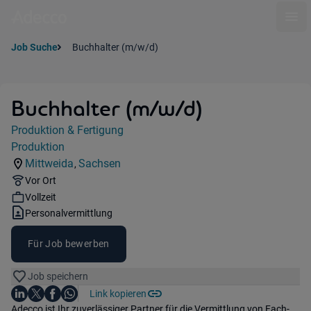
Ope
Job Suche
Buchhalter (m/w/d)
Buchhalter (m/w/d)
Jobdetails
Produktion & Fertigung
Kategorie:
Produktion
Industry:
Mittweida
Sachsen
,
Standorte:
Region:
Remote Option:
Vor Ort
Workhours:
Vollzeit
Vertragsart:
Personalvermittlung
Für Job bewerben
Job speichern
Auf LinkedIn teilen
Auf X teilen
Auf Facebook teilen
Link kopieren
Teile diesen Job
Auf WhatsApp teilen
Einleitung
Adecco ist Ihr zuverlässiger Partner für die Vermittlung von Fach-