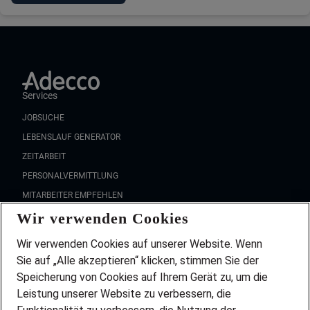
Services
JOBSUCHE
LEBENSLAUF GENERATOR
ZEITARBEIT
PERSONALVERMITTLUNG
MITARBEITER EMPFEHLEN
Wir verwenden Cookies
FAQ
Wir stellen ein!
Wir verwenden Cookies auf unserer Website. Wenn
DEINE BERUFSGRUPPE
Sie auf „Alle akzeptieren“ klicken, stimmen Sie der
DEINE LEBENSSITUATION
Speicherung von Cookies auf Ihrem Gerät zu, um die
AMAZON JOBS
Leistung unserer Website zu verbessern, die
PARTNERSHIP WITH AIRBUS