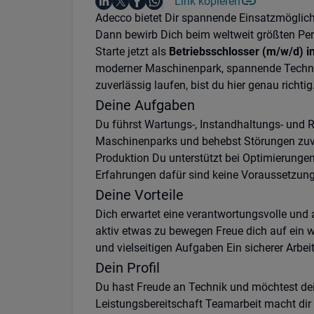
Auf LinkedIn teilen
Auf X teilen
Auf Facebook teilen
Link kopieren
Teile diesen Job
Auf WhatsApp teilen
Einleitung
Adecco bietet Dir spannende Einsatzmöglich
Dann bewirb Dich beim weltweit größten Pers
Starte jetzt als
Betriebsschlosser (m/w/d) i
moderner Maschinenpark, spannende Technik 
zuverlässig laufen, bist du hier genau richtig
Deine Aufgaben
Du führst Wartungs-, Instandhaltungs- und 
Maschinenparks und behebst Störungen zuve
Produktion Du unterstützt bei Optimierunge
Erfahrungen dafür sind keine Voraussetzun
Deine Vorteile
Dich erwartet eine verantwortungsvolle und
aktiv etwas zu bewegen Freue dich auf ein w
und vielseitigen Aufgaben Ein sicherer Arbe
Dein Profil
Du hast Freude an Technik und möchtest dei
Leistungsbereitschaft Teamarbeit macht dir 