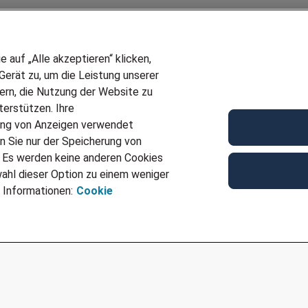
auf „Alle akzeptieren“ klicken,
erät zu, um die Leistung unserer
sern, die Nutzung der Website zu
erstützen. Ihre
Wir stellen ein!
ung von Anzeigen verwendet
E
DEINE BERUFSGRUPPE
n Sie nur der Speicherung von
UF GENERATOR
DEINE LEBENSSITUATION
. Es werden keine anderen Cookies
T
AMAZON JOBS
ahl dieser Option zu einem weniger
VERMITTLUNG
PARTNERSHIP WITH AIRBUS
 Informationen:
Cookie
TER EMPFEHLEN
INITIATIV BEWERBEN
IMPRESSUM
DATENSCHUTZ
AGB
NUTZUNGSBEDINGUNGEN
COOKIE-RICHTLINI
COOKIE-EINSTELLUNGEN
CODE OF CONDUCT
BESCHWERDESTELLE