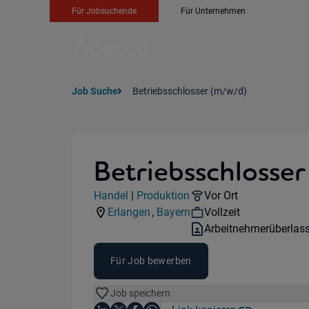
Für Jobsuchende
Für Unternehmen
Job Suche
Betriebsschlosser (m/w/d)
Betriebsschlosser
Jobdetails
Remote Option:
Handel
|
Produktion
Vor Ort
Kategorie:
Industry:
Workhours:
Erlangen
,
Bayern
Vollzeit
Standorte:
Region:
Vertragsart:
Arbeitnehmerüberlas
Für Job bewerben
Job speichern