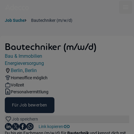
Ope
Job Suche
Bautechniker (m/w/d)
Bautechniker (m/w/d)
Jobdetails
Bau & Immobilien
Kategorie:
Energieversorgung
Industry:
Berlin
Berlin
,
Standorte:
Region:
Remote Option:
Homeoffice möglich
Workhours:
Vollzeit
Vertragsart:
Personalvermittlung
Für Job bewerben
Job speichern
Auf LinkedIn teilen
Auf X teilen
Auf Facebook teilen
Link kopieren
Teile diesen Job
Auf WhatsApp teilen
Einleitung
Du bis ein Fachmann (m/w/d) für
Bautechnik
und kennst dich mit