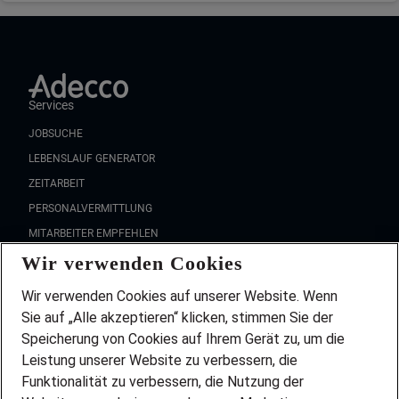
Services
JOBSUCHE
LEBENSLAUF GENERATOR
ZEITARBEIT
PERSONALVERMITTLUNG
MITARBEITER EMPFEHLEN
Wir verwenden Cookies
FAQ
Wir stellen ein!
Wir verwenden Cookies auf unserer Website. Wenn
DEINE BERUFSGRUPPE
Sie auf „Alle akzeptieren“ klicken, stimmen Sie der
DEINE LEBENSSITUATION
Speicherung von Cookies auf Ihrem Gerät zu, um die
AMAZON JOBS
Leistung unserer Website zu verbessern, die
PARTNERSHIP WITH AIRBUS
Funktionalität zu verbessern, die Nutzung der