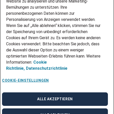
Website zu analysieren und unsere Marketing-
INITIATIV BEWERBEN
Über Adecco
Bemühungen zu unterstützen. Ihre
personenbezogenen Daten können zur
ÜBER UNS
Personalisierung von Anzeigen verwendet werden.
STANDORTE
Wenn Sie auf „Alle ablehnen“ klicken, stimmen Sie nur
BLOG
der Speicherung von unbedingt erforderlichen
PRESSE
Cookies auf Ihrem Gerät zu. Es werden keine anderen
NEWSLETTER
Cookies verwendet. Bitte beachten Sie jedoch, dass
KONTAKT
die Auswahl dieser Option zu einem weniger
optimierten Webseiten-Erlebnis führen kann. Weitere
@Adecco 2026
Informationen:
Cookie
IMPRESSUM
Richtlinie,
Datenschutzrichtlinie
DATENSCHUTZ
AGB
NUTZUNGSBEDINGUNGEN
COOKIE-EINSTELLUNGEN
COOKIE-RICHTLINIEN
COOKIE-EINSTELLUNGEN
CODE OF CONDUCT
BESCHWERDESTELLE
ALLE AKZEPTIEREN
linkedin
Facebook
Instagram