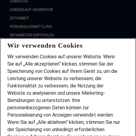
JOBSUCHE
LEBENSLAUF GENERATOR
ZEITARBEIT
PERSONALVERMITTLUNG
MITARBEITER EMPFEHLEN
Wir verwenden Cookies
FAQ
Wir stellen ein!
Wir verwenden Cookies auf unserer Website. Wenn
DEINE BERUFSGRUPPE
Sie auf „Alle akzeptieren“ klicken, stimmen Sie der
DEINE LEBENSSITUATION
Speicherung von Cookies auf Ihrem Gerät zu, um die
AMAZON JOBS
Leistung unserer Website zu verbessern, die
PARTNERSHIP WITH AIRBUS
Funktionalität zu verbessern, die Nutzung der
Website zu analysieren und unsere Marketing-
INITIATIV BEWERBEN
Über Adecco
Bemühungen zu unterstützen. Ihre
personenbezogenen Daten können zur
ÜBER UNS
Personalisierung von Anzeigen verwendet werden.
STANDORTE
Wenn Sie auf „Alle ablehnen“ klicken, stimmen Sie nur
BLOG
der Speicherung von unbedingt erforderlichen
PRESSE