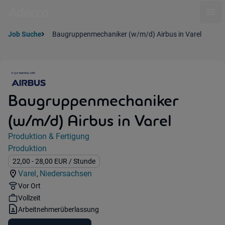
Ope
Job Suche
Baugruppenmechaniker (w/m/d) Airbus in Varel
Baugruppenmechaniker
(w/m/d) Airbus in Varel
Jobdetails
Produktion & Fertigung
Kategorie:
Produktion
Industry:
Gehalt:
22,00
- 28,00
EUR
/ Stunde
Varel
Niedersachsen
,
Standorte:
Region:
Remote Option:
Vor Ort
Workhours:
Vollzeit
Vertragsart:
Arbeitnehmerüberlassung