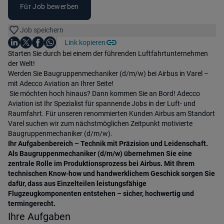
Für Job bewerben
Job speichern
Auf LinkedIn teilen
Auf X teilen
Auf Facebook teilen
Link kopieren
Teile diesen Job
Auf WhatsApp teilen
Einleitung
Starten Sie durch bei einem der führenden Luftfahrtunternehmen
der Welt!
Werden Sie Baugruppenmechaniker (d/m/w) bei Airbus in Varel –
mit Adecco Aviation an Ihrer Seite!
Sie möchten hoch hinaus? Dann kommen Sie an Bord! Adecco
Aviation ist Ihr Spezialist für spannende Jobs in der Luft- und
Raumfahrt. Für unseren renommierten Kunden Airbus am Standort
Varel suchen wir zum nächstmöglichen Zeitpunkt motivierte
Baugruppenmechaniker (d/m/w).
Ihr Aufgabenbereich – Technik mit Präzision und Leidenschaft.
Als Baugruppenmechaniker (d/m/w) übernehmen Sie eine
zentrale Rolle im Produktionsprozess bei Airbus. Mit Ihrem
technischen Know-how und handwerklichem Geschick sorgen Sie
dafür, dass aus Einzelteilen leistungsfähige
Flugzeugkomponenten entstehen – sicher, hochwertig und
termingerecht.
Ihre Aufgaben