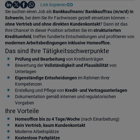
Auf LinkedIn teilen
Auf X teilen
Auf Facebook teilen
Link kopieren
Teile diesen Job
Auf WhatsApp teilen
Einleitung
Sie suchen einen Job als
Bankkaufmann/ Bankkauffrau
(m/w/d) in
Schwerin
, bei dem Sie Ihr Fachwissen gezielt einsetzen können –
ohne Vertrieb und ohne direkten Kundenkontakt
? Dann ist das
Ihre Chance! In dieser Position arbeiten Sie im
strukturierten
Kreditumfeld
, treffen fundierte Entscheidungen und profitieren von
modernen Arbeitsbedingungen inklusive Homeoffice.
Das sind Ihre Tätigkeitsschwerpunkte
Prüfung und Bearbeitung
von Kreditanträgen
Bewertung der
Vollständigkeit und Plausibilität
von
Unterlagen
Eigenständige Entscheidungen
im Rahmen Ihrer
Kompetenzen
Erstellung und Pflege von
Kredit- und Vertragsunterlagen
Dokumentation gemäß internen und regulatorischen
Vorgaben
Ihre Vorteile
Homeoffice bis zu 4 Tage/Woche
(nach Einarbeitung)
Kein Vertrieb, kaum Kundenkontakt
Moderne Arbeitsplätze
Kostenlose Parkplätze