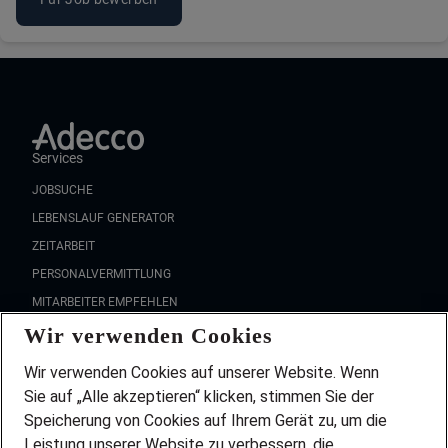
Services
JOBSUCHE
LEBENSLAUF GENERATOR
ZEITARBEIT
PERSONALVERMITTLUNG
MITARBEITER EMPFEHLEN
Wir verwenden Cookies
FAQ
Wir stellen ein!
Wir verwenden Cookies auf unserer Website. Wenn
DEINE BERUFSGRUPPE
Sie auf „Alle akzeptieren“ klicken, stimmen Sie der
DEINE LEBENSSITUATION
Speicherung von Cookies auf Ihrem Gerät zu, um die
AMAZON JOBS
Leistung unserer Website zu verbessern, die