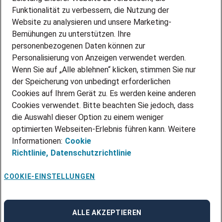
PARTNERSHIP WITH AIRBUS
Funktionalität zu verbessern, die Nutzung der
Website zu analysieren und unsere Marketing-
INITIATIV BEWERBEN
Über Adecco
Bemühungen zu unterstützen. Ihre
personenbezogenen Daten können zur
ÜBER UNS
Personalisierung von Anzeigen verwendet werden.
STANDORTE
Wenn Sie auf „Alle ablehnen“ klicken, stimmen Sie nur
BLOG
der Speicherung von unbedingt erforderlichen
PRESSE
Cookies auf Ihrem Gerät zu. Es werden keine anderen
NEWSLETTER
Cookies verwendet. Bitte beachten Sie jedoch, dass
KONTAKT
die Auswahl dieser Option zu einem weniger
optimierten Webseiten-Erlebnis führen kann. Weitere
@Adecco 2026
Informationen:
Cookie
IMPRESSUM
Richtlinie,
Datenschutzrichtlinie
DATENSCHUTZ
AGB
NUTZUNGSBEDINGUNGEN
COOKIE-EINSTELLUNGEN
COOKIE-RICHTLINIEN
COOKIE-EINSTELLUNGEN
CODE OF CONDUCT
BESCHWERDESTELLE
ALLE AKZEPTIEREN