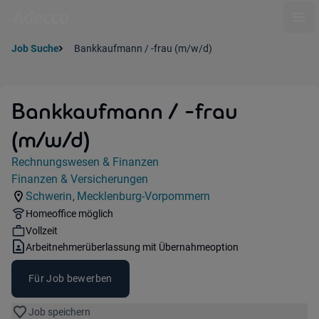
Ope
Job Suche
Bankkaufmann / -frau (m/w/d)
Bankkaufmann / -frau
(m/w/d)
Jobdetails
Rechnungswesen & Finanzen
Kategorie:
Finanzen & Versicherungen
Industry:
Schwerin
Mecklenburg-Vorpommern
,
Standorte:
Region:
Remote Option:
Homeoffice möglich
Workhours:
Vollzeit
Vertragsart:
Arbeitnehmerüberlassung mit Übernahmeoption
Für Job bewerben
Job speichern