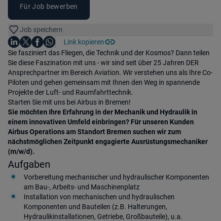
Für Job bewerben
Job speichern
Auf LinkedIn teilen
Auf X teilen
Auf Facebook teilen
Link kopieren
Teile diesen Job
Auf WhatsApp teilen
Einleitung
Sie fasziniert das Fliegen, die Technik und der Kosmos? Dann teilen
Sie diese Faszination mit uns - wir sind seit über 25 Jahren DER
Ansprechpartner im Bereich Aviation. Wir verstehen uns als Ihre Co-
Piloten und gehen gemeinsam mit Ihnen den Weg in spannende
Projekte der Luft- und Raumfahrttechnik.
Starten Sie mit uns bei Airbus in Bremen!
Sie möchten Ihre Erfahrung in der Mechanik und Hydraulik in
einem innovativen Umfeld einbringen? Für unseren Kunden
Airbus Operations am Standort Bremen suchen wir zum
nächstmöglichen Zeitpunkt engagierte Ausrüstungsmechaniker
(m/w/d).
Aufgaben
Vorbereitung mechanischer und hydraulischer Komponenten
am Bau-, Arbeits- und Maschinenplatz
Installation von mechanischen und hydraulischen
Komponenten und Bauteilen (z.B. Halterungen,
Hydraulikinstallationen, Getriebe, Großbauteile), u.a.