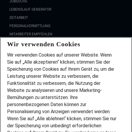
JOBSUCHE
LEBENSLAUF GENERATOR
ZEITARBEIT
PERSONALVERMITTLUNG
MITARBEITER EMPFEHLEN
Wir verwenden Cookies
FAQ
Wir stellen ein!
Wir verwenden Cookies auf unserer Website. Wenn
DEINE BERUFSGRUPPE
Sie auf „Alle akzeptieren“ klicken, stimmen Sie der
DEINE LEBENSSITUATION
Speicherung von Cookies auf Ihrem Gerät zu, um die
AMAZON JOBS
Leistung unserer Website zu verbessern, die
PARTNERSHIP WITH AIRBUS
Funktionalität zu verbessern, die Nutzung der
Website zu analysieren und unsere Marketing-
INITIATIV BEWERBEN
Über Adecco
Bemühungen zu unterstützen. Ihre
personenbezogenen Daten können zur
ÜBER UNS
Personalisierung von Anzeigen verwendet werden.
STANDORTE
Wenn Sie auf „Alle ablehnen“ klicken, stimmen Sie nur
BLOG
der Speicherung von unbedingt erforderlichen
PRESSE