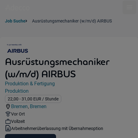
Ope
Job Suche
Ausrüstungsmechaniker (w/m/d) AIRBUS
Ausrüstungsmechaniker
(w/m/d) AIRBUS
Jobdetails
Produktion & Fertigung
Kategorie:
Produktion
Industry:
Gehalt:
22,00
- 31,00
EUR
/ Stunde
Bremen
Bremen
,
Standorte:
Region:
Remote Option:
Vor Ort
Workhours:
Vollzeit
Vertragsart:
Arbeitnehmerüberlassung mit Übernahmeoption