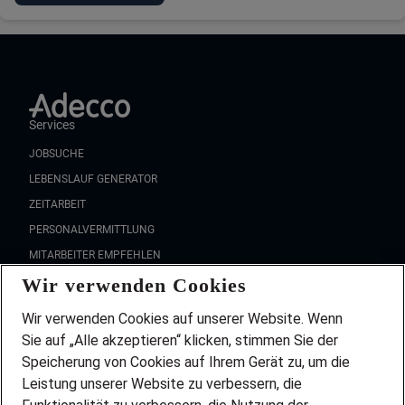
Services
JOBSUCHE
LEBENSLAUF GENERATOR
ZEITARBEIT
PERSONALVERMITTLUNG
MITARBEITER EMPFEHLEN
Wir verwenden Cookies
FAQ
Wir stellen ein!
Wir verwenden Cookies auf unserer Website. Wenn
DEINE BERUFSGRUPPE
Sie auf „Alle akzeptieren“ klicken, stimmen Sie der
DEINE LEBENSSITUATION
Speicherung von Cookies auf Ihrem Gerät zu, um die
AMAZON JOBS
Leistung unserer Website zu verbessern, die
PARTNERSHIP WITH AIRBUS