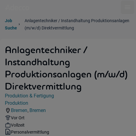
Ope
Job
Anlagentechniker / Instandhaltung Produktionsanlagen
Suche
(m/w/d) Direktvermittlung
Anlagentechniker /
Instandhaltung
Produktionsanlagen (m/w/d)
Direktvermittlung
Jobdetails
Produktion & Fertigung
Kategorie:
Produktion
Industry:
Bremen
Bremen
,
Standorte:
Region:
Remote Option:
Vor Ort
Workhours:
Vollzeit
Vertragsart:
Personalvermittlung