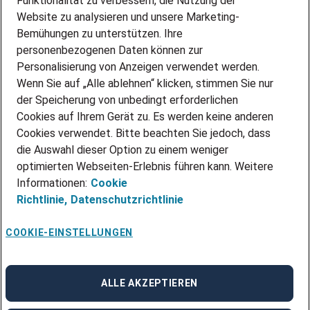
Funktionalität zu verbessern, die Nutzung der
Website zu analysieren und unsere Marketing-
INITIATIV BEWERBEN
Über Adecco
Bemühungen zu unterstützen. Ihre
personenbezogenen Daten können zur
ÜBER UNS
Personalisierung von Anzeigen verwendet werden.
STANDORTE
Wenn Sie auf „Alle ablehnen“ klicken, stimmen Sie nur
BLOG
der Speicherung von unbedingt erforderlichen
PRESSE
Cookies auf Ihrem Gerät zu. Es werden keine anderen
NEWSLETTER
Cookies verwendet. Bitte beachten Sie jedoch, dass
KONTAKT
die Auswahl dieser Option zu einem weniger
optimierten Webseiten-Erlebnis führen kann. Weitere
@Adecco 2026
Informationen:
Cookie
IMPRESSUM
Richtlinie,
Datenschutzrichtlinie
DATENSCHUTZ
AGB
NUTZUNGSBEDINGUNGEN
COOKIE-EINSTELLUNGEN
COOKIE-RICHTLINIEN
COOKIE-EINSTELLUNGEN
CODE OF CONDUCT
BESCHWERDESTELLE
ALLE AKZEPTIEREN
linkedin
Facebook
Instagram