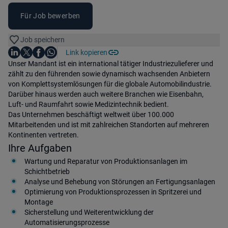
Für Job bewerben
Job speichern
Auf LinkedIn teilen
Auf X teilen
Auf Facebook teilen
Link kopieren
Teile diesen Job
Auf WhatsApp teilen
Einleitung
Unser Mandant ist ein international tätiger Industriezulieferer und
zählt zu den führenden sowie dynamisch wachsenden Anbietern
von Komplettsystemlösungen für die globale Automobilindustrie.
Darüber hinaus werden auch weitere Branchen wie Eisenbahn,
Luft- und Raumfahrt sowie Medizintechnik bedient.
Das Unternehmen beschäftigt weltweit über 100.000
Mitarbeitenden und ist mit zahlreichen Standorten auf mehreren
Kontinenten vertreten.
Ihre Aufgaben
Wartung und Reparatur von Produktionsanlagen im
Schichtbetrieb
Analyse und Behebung von Störungen an Fertigungsanlagen
Optimierung von Produktionsprozessen in Spritzerei und
Montage
Sicherstellung und Weiterentwicklung der
Automatisierungsprozesse