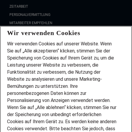
ZEITARBEIT
PERSONALVERMITTLUNG
MITARBEITER EMPFEHLEN
Wir verwenden Cookies
FAQ
Wir stellen ein!
Wir verwenden Cookies auf unserer Website. Wenn
DEINE BERUFSGRUPPE
Sie auf „Alle akzeptieren“ klicken, stimmen Sie der
DEINE LEBENSSITUATION
Speicherung von Cookies auf Ihrem Gerät zu, um die
AMAZON JOBS
Leistung unserer Website zu verbessern, die
PARTNERSHIP WITH AIRBUS
Funktionalität zu verbessern, die Nutzung der
Website zu analysieren und unsere Marketing-
INITIATIV BEWERBEN
Über Adecco
Bemühungen zu unterstützen. Ihre
personenbezogenen Daten können zur
ÜBER UNS
Personalisierung von Anzeigen verwendet werden.
STANDORTE
Wenn Sie auf „Alle ablehnen“ klicken, stimmen Sie nur
BLOG
der Speicherung von unbedingt erforderlichen
PRESSE
Cookies auf Ihrem Gerät zu. Es werden keine anderen
NEWSLETTER
Cookies verwendet. Bitte beachten Sie jedoch, dass