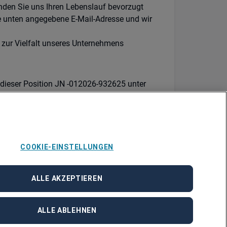
enden Sie uns Ihren Lebenslauf bevorzugt
e unten angegebene E-Mail-Adresse und wir
 zur Vielfalt unseres Unternehmens
 dieser Position JN -012026-932625 unter
ügung.
COOKIE-EINSTELLUNGEN
ALLE AKZEPTIEREN
ALLE ABLEHNEN