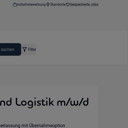
Initiativbewerbung
Standorte
Gespeicherte Jobs
 suchen
Filter
und Logistik m/w/d
:
erlassung mit Übernahmeoption