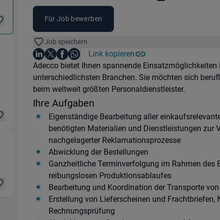
Für Job bewerben
Job speichern
Auf LinkedIn teilen
Auf X teilen
Auf Facebook teilen
Link kopieren
Teile diesen Job
Auf WhatsApp teilen
08197 Zwönitz
Einleitung
Adecco bietet Ihnen spannende Einsatzmöglichkeiten
unterschiedlichsten Branchen. Sie möchten sich beruf
beim weltweit größten Personaldienstleister.
Ihre Aufgaben
Eigenständige Bearbeitung aller einkaufsrelevant
benötigten Materialien und Dienstleistungen zur 
nachgelagerter Reklamationsprozesse
Produktion & Fertigung) in 08297 Zwönitz
Abwicklung der Bestellungen
Ganzheitliche Terminverfolgung im Rahmen des E
reibungslosen Produktionsablaufes
Bearbeitung und Koordination der Transporte von
Erstellung von Lieferscheinen und Frachtbriefen,
Rechnungsprüfung