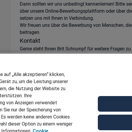
Dann sollten wir uns unbedingt kennenlernen! Bitte s
über unsere Online-Bewerbungsplattform oder über di
setzen uns mit Ihnen in Verbindung.
Wir freuen uns über die Bewerbung von Menschen, die
beitragen.
Kontakt
Gerne steht Ihnen Brit Schrumpf für weitere Fragen zu
03752740314 oder
brit.schrumpf@adecco.de
zur Verf
Ref
JN -012026-932625
auf „Alle akzeptieren“ klicken,
Für Job bewerben
erät zu, um die Leistung unserer
sern, die Nutzung der Website zu
erstützen. Ihre
ung von Anzeigen verwendet
n Sie nur der Speicherung von
. Es werden keine anderen Cookies
ahl dieser Option zu einem weniger
 Informationen:
Cookie