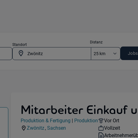
Distanz
Standort
Jobs
Mitarbeiter Einkauf 
Jobdetails
Remote Option
Produktion & Fertigung
|
Produktion
Vor Ort
Kategorie:
Industry:
08297 Zwönitz
Workhours:
Zwönitz
,
Sachsen
Vollzeit
Standorte:
Region:
Vertragsart:
Arbeitnehmerüb