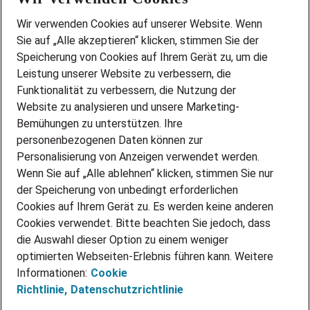
Wir stellen ein!
Wir verwenden Cookies auf unserer Website. Wenn
DEINE BERUFSGRUPPE
Sie auf „Alle akzeptieren“ klicken, stimmen Sie der
DEINE LEBENSSITUATION
Speicherung von Cookies auf Ihrem Gerät zu, um die
AMAZON JOBS
Leistung unserer Website zu verbessern, die
PARTNERSHIP WITH AIRBUS
Funktionalität zu verbessern, die Nutzung der
Website zu analysieren und unsere Marketing-
INITIATIV BEWERBEN
Über Adecco
Bemühungen zu unterstützen. Ihre
personenbezogenen Daten können zur
ÜBER UNS
Personalisierung von Anzeigen verwendet werden.
STANDORTE
Wenn Sie auf „Alle ablehnen“ klicken, stimmen Sie nur
BLOG
der Speicherung von unbedingt erforderlichen
PRESSE
Cookies auf Ihrem Gerät zu. Es werden keine anderen
NEWSLETTER
Cookies verwendet. Bitte beachten Sie jedoch, dass
KONTAKT
die Auswahl dieser Option zu einem weniger
optimierten Webseiten-Erlebnis führen kann. Weitere
@Adecco 2026
Informationen:
Cookie
IMPRESSUM
Richtlinie,
Datenschutzrichtlinie
DATENSCHUTZ
AGB