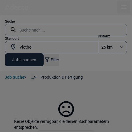
Ope
Suche
Distanz
Standort
Jobs suchen
Filter
Job Suche
...
Produktion & Fertigung
Keine Objekte verfügbar, die deinen Suchparametern
entsprechen.