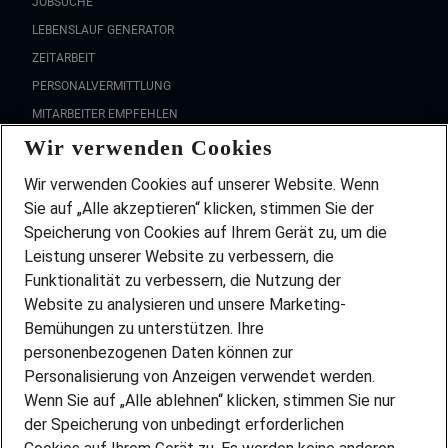
JOBSUCHE
LEBENSLAUF GENERATOR
ZEITARBEIT
PERSONALVERMITTLUNG
MITARBEITER EMPFEHLEN
Wir verwenden Cookies
FAQ
Wir stellen ein!
Wir verwenden Cookies auf unserer Website. Wenn
DEINE BERUFSGRUPPE
Sie auf „Alle akzeptieren“ klicken, stimmen Sie der
DEINE LEBENSSITUATION
Speicherung von Cookies auf Ihrem Gerät zu, um die
AMAZON JOBS
Leistung unserer Website zu verbessern, die
PARTNERSHIP WITH AIRBUS
Funktionalität zu verbessern, die Nutzung der
Website zu analysieren und unsere Marketing-
INITIATIV BEWERBEN
Über Adecco
Bemühungen zu unterstützen. Ihre
personenbezogenen Daten können zur
ÜBER UNS
Personalisierung von Anzeigen verwendet werden.
STANDORTE
Wenn Sie auf „Alle ablehnen“ klicken, stimmen Sie nur
BLOG
der Speicherung von unbedingt erforderlichen
PRESSE