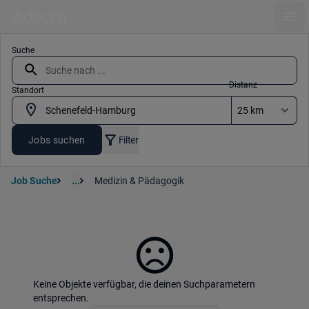
Ope
Suche
Distanz
Standort
Jobs suchen
Filter
Job Suche
...
Medizin & Pädagogik
Keine Objekte verfügbar, die deinen Suchparametern
entsprechen.