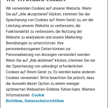
Wir stellen ein!
Wir verwenden Cookies auf unserer Website. Wenn
DEINE BERUFSGRUPPE
Sie auf „Alle akzeptieren“ klicken, stimmen Sie der
DEINE LEBENSSITUATION
Speicherung von Cookies auf Ihrem Gerät zu, um die
AMAZON JOBS
Leistung unserer Website zu verbessern, die
PARTNERSHIP WITH AIRBUS
Funktionalität zu verbessern, die Nutzung der
Website zu analysieren und unsere Marketing-
INITIATIV BEWERBEN
Über Adecco
Bemühungen zu unterstützen. Ihre
personenbezogenen Daten können zur
ÜBER UNS
Personalisierung von Anzeigen verwendet werden.
STANDORTE
Wenn Sie auf „Alle ablehnen“ klicken, stimmen Sie nur
BLOG
der Speicherung von unbedingt erforderlichen
PRESSE
Cookies auf Ihrem Gerät zu. Es werden keine anderen
NEWSLETTER
Cookies verwendet. Bitte beachten Sie jedoch, dass
KONTAKT
die Auswahl dieser Option zu einem weniger
optimierten Webseiten-Erlebnis führen kann. Weitere
@Adecco 2026
Informationen:
Cookie
IMPRESSUM
Richtlinie,
Datenschutzrichtlinie
DATENSCHUTZ
AGB