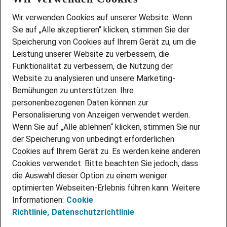
Wir stellen ein!
Wir verwenden Cookies auf unserer Website. Wenn
DEINE BERUFSGRUPPE
Sie auf „Alle akzeptieren“ klicken, stimmen Sie der
DEINE LEBENSSITUATION
Speicherung von Cookies auf Ihrem Gerät zu, um die
AMAZON JOBS
Leistung unserer Website zu verbessern, die
PARTNERSHIP WITH AIRBUS
Funktionalität zu verbessern, die Nutzung der
Website zu analysieren und unsere Marketing-
INITIATIV BEWERBEN
Über Adecco
Bemühungen zu unterstützen. Ihre
personenbezogenen Daten können zur
ÜBER UNS
Personalisierung von Anzeigen verwendet werden.
STANDORTE
Wenn Sie auf „Alle ablehnen“ klicken, stimmen Sie nur
BLOG
der Speicherung von unbedingt erforderlichen
PRESSE
Cookies auf Ihrem Gerät zu. Es werden keine anderen
NEWSLETTER
Cookies verwendet. Bitte beachten Sie jedoch, dass
KONTAKT
die Auswahl dieser Option zu einem weniger
optimierten Webseiten-Erlebnis führen kann. Weitere
@Adecco 2026
Informationen:
Cookie
IMPRESSUM
Richtlinie,
Datenschutzrichtlinie
DATENSCHUTZ
AGB