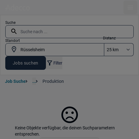
Ope
Suche
Distanz
Standort
Jobs suchen
Filter
Job Suche
...
Produktion
Keine Objekte verfügbar, die deinen Suchparametern
entsprechen.