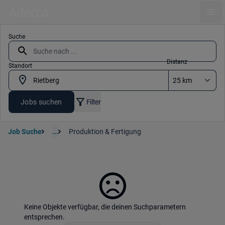
Ope
Suche
Distanz
Standort
Jobs suchen
Filter
Job Suche
...
Produktion & Fertigung
Keine Objekte verfügbar, die deinen Suchparametern
entsprechen.