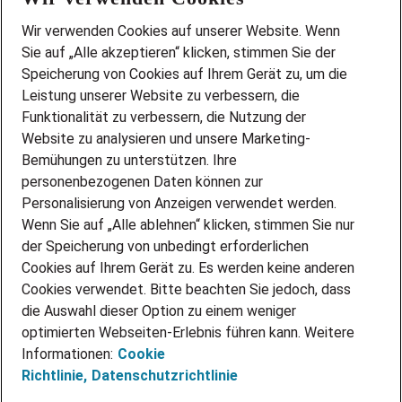
Wir stellen ein!
Wir verwenden Cookies auf unserer Website. Wenn
DEINE BERUFSGRUPPE
Sie auf „Alle akzeptieren“ klicken, stimmen Sie der
DEINE LEBENSSITUATION
Speicherung von Cookies auf Ihrem Gerät zu, um die
AMAZON JOBS
Leistung unserer Website zu verbessern, die
PARTNERSHIP WITH AIRBUS
Funktionalität zu verbessern, die Nutzung der
Website zu analysieren und unsere Marketing-
INITIATIV BEWERBEN
Über Adecco
Bemühungen zu unterstützen. Ihre
personenbezogenen Daten können zur
ÜBER UNS
Personalisierung von Anzeigen verwendet werden.
STANDORTE
Wenn Sie auf „Alle ablehnen“ klicken, stimmen Sie nur
BLOG
der Speicherung von unbedingt erforderlichen
PRESSE
Cookies auf Ihrem Gerät zu. Es werden keine anderen
NEWSLETTER
Cookies verwendet. Bitte beachten Sie jedoch, dass
KONTAKT
die Auswahl dieser Option zu einem weniger
optimierten Webseiten-Erlebnis führen kann. Weitere
@Adecco 2026
Informationen:
Cookie
IMPRESSUM
Richtlinie,
Datenschutzrichtlinie
DATENSCHUTZ
AGB