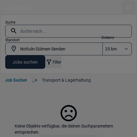
Ope
Suche
Distanz
Standort
Jobs suchen
Filter
Job Suche
...
Transport & Lagerhaltung
Keine Objekte verfügbar, die deinen Suchparametern
entsprechen.