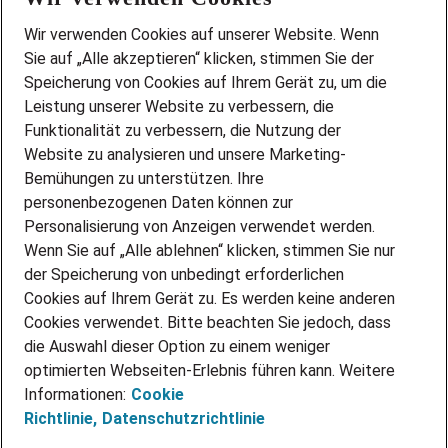
Wir stellen ein!
Wir verwenden Cookies auf unserer Website. Wenn
DEINE BERUFSGRUPPE
Sie auf „Alle akzeptieren“ klicken, stimmen Sie der
DEINE LEBENSSITUATION
Speicherung von Cookies auf Ihrem Gerät zu, um die
AMAZON JOBS
Leistung unserer Website zu verbessern, die
PARTNERSHIP WITH AIRBUS
Funktionalität zu verbessern, die Nutzung der
Website zu analysieren und unsere Marketing-
INITIATIV BEWERBEN
Über Adecco
Bemühungen zu unterstützen. Ihre
personenbezogenen Daten können zur
ÜBER UNS
Personalisierung von Anzeigen verwendet werden.
STANDORTE
Wenn Sie auf „Alle ablehnen“ klicken, stimmen Sie nur
BLOG
der Speicherung von unbedingt erforderlichen
PRESSE
Cookies auf Ihrem Gerät zu. Es werden keine anderen
NEWSLETTER
Cookies verwendet. Bitte beachten Sie jedoch, dass
KONTAKT
die Auswahl dieser Option zu einem weniger
optimierten Webseiten-Erlebnis führen kann. Weitere
@Adecco 2026
Informationen:
Cookie
IMPRESSUM
Richtlinie,
Datenschutzrichtlinie
DATENSCHUTZ
AGB