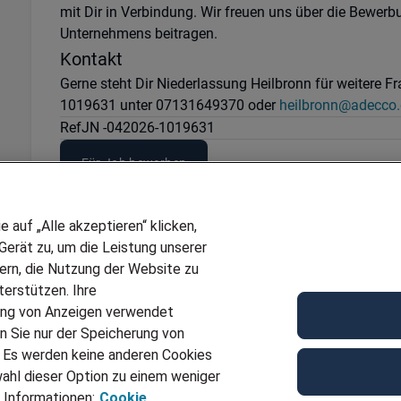
mit Dir in Verbindung. Wir freuen uns über die Bewerb
Unternehmens beitragen.
Kontakt
Gerne steht Dir Niederlassung Heilbronn für weitere F
1019631 unter 07131649370 oder
heilbronn@adecco.
Ref
JN -042026-1019631
Für Job bewerben
auf „Alle akzeptieren“ klicken,
erät zu, um die Leistung unserer
sern, die Nutzung der Website zu
erstützen. Ihre
ung von Anzeigen verwendet
n Sie nur der Speicherung von
. Es werden keine anderen Cookies
ahl dieser Option zu einem weniger
 Informationen:
Cookie