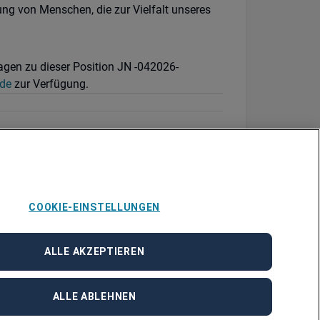
ung von Menschen, die zur Vielfalt unseres
ragen zu dieser Position JN -042026-
de
zur Verfügung.
COOKIE-EINSTELLUNGEN
ALLE AKZEPTIEREN
ALLE ABLEHNEN