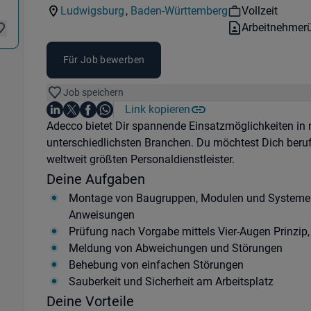
Kategorie:
Industry:
Workhours:
Ludwigsburg
,
Baden-Württemberg
Vollzeit
Standorte:
Region:
Vertragsart:
Arbeitnehmer
Für Job bewerben
Job speichern
Auf LinkedIn teilen
Auf X teilen
Auf Facebook teilen
Link kopieren
Teile diesen Job
Auf WhatsApp teilen
Einleitung
Adecco bietet Dir spannende Einsatzmöglichkeiten i
unterschiedlichsten Branchen. Du möchtest Dich beru
weltweit größten Personaldienstleister.
Deine Aufgaben
Montage von Baugruppen, Modulen und Systeme
Anweisungen
Prüfung nach Vorgabe mittels Vier-Augen Prinzip
Meldung von Abweichungen und Störungen
Behebung von einfachen Störungen
Sauberkeit und Sicherheit am Arbeitsplatz
Deine Vorteile