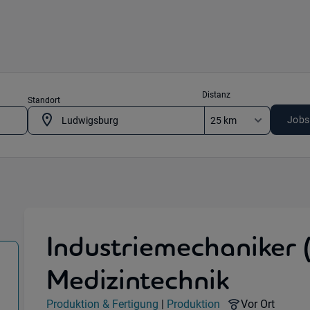
Distanz
Standort
Jobs
Industriemechaniker 
Medizintechnik
ung) in 71636 Ludwigsburg
Jobdetails
Remote Optio
Produktion & Fertigung
|
Produktion
Vor Ort