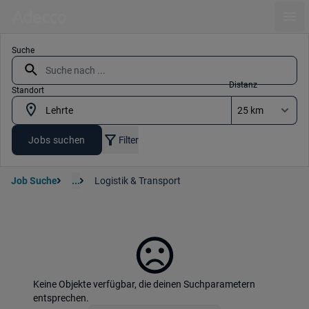
Ope
Suche
Distanz
Standort
Jobs suchen
Filter
Job Suche
...
Logistik & Transport
Keine Objekte verfügbar, die deinen Suchparametern
entsprechen.