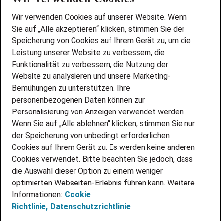
Wir stellen ein!
Wir verwenden Cookies auf unserer Website. Wenn
DEINE BERUFSGRUPPE
Sie auf „Alle akzeptieren“ klicken, stimmen Sie der
DEINE LEBENSSITUATION
Speicherung von Cookies auf Ihrem Gerät zu, um die
AMAZON JOBS
Leistung unserer Website zu verbessern, die
PARTNERSHIP WITH AIRBUS
Funktionalität zu verbessern, die Nutzung der
Website zu analysieren und unsere Marketing-
INITIATIV BEWERBEN
Über Adecco
Bemühungen zu unterstützen. Ihre
personenbezogenen Daten können zur
ÜBER UNS
Personalisierung von Anzeigen verwendet werden.
STANDORTE
Wenn Sie auf „Alle ablehnen“ klicken, stimmen Sie nur
BLOG
der Speicherung von unbedingt erforderlichen
PRESSE
Cookies auf Ihrem Gerät zu. Es werden keine anderen
NEWSLETTER
Cookies verwendet. Bitte beachten Sie jedoch, dass
KONTAKT
die Auswahl dieser Option zu einem weniger
optimierten Webseiten-Erlebnis führen kann. Weitere
@Adecco 2026
Informationen:
Cookie
IMPRESSUM
Richtlinie,
Datenschutzrichtlinie
DATENSCHUTZ
AGB